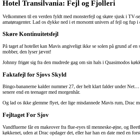
Hotel Transilvania: Fejl og Fjolleri
Velkommen til en verden fyldt med monsterfejl og skøre sjusk i TV-seri
amatøragenter. Lad os dykke ned i et morsomt univers af fejl og fup
Skøre Kontinuitetsfejl
På taget af hotellet kan Mavis angiveligt ikke se solen på grund af en 
mobber, den lyser jævnt!
Johnny frigør sig fra den mudrede gag om sin hals i Quasimodos køkke
Faktafejl for Sjovs Skyld
Bingo-bananerne kalder nummer 27, der helt klart falder under Net… e
senere end en teenager med morgenhår.
Og lad os ikke glemme flyet, der lige misdannede Mavis rum, Drac m
Fejltaget For Sjov
Vandfluerne får en makeover fra flue-eyes til menneske-øjne, og Beet
køkkenet, uden at Drac opdager det, eller har han en date med en fors