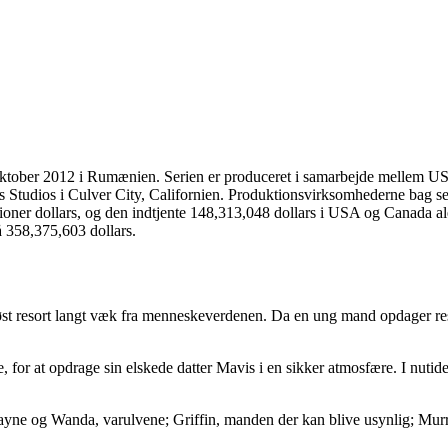
. oktober 2012 i Rumænien. Serien er produceret i samarbejde mellem U
es Studios i Culver City, Californien. Produktionsvirksomhederne bag s
oner dollars, og den indtjente 148,313,048 dollars i USA og Canada a
å 358,375,603 dollars.
iøst resort langt væk fra menneskeverdenen. Da en ung mand opdager reso
, for at opdrage sin elskede datter Mavis i en sikker atmosfære. I nutide
ayne og Wanda, varulvene; Griffin, manden der kan blive usynlig; Murra