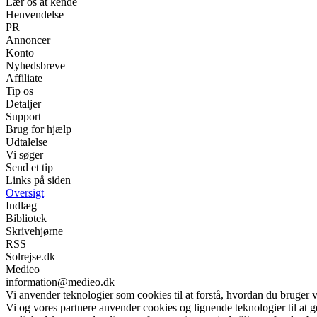
Lær os at kende
Henvendelse
PR
Annoncer
Konto
Nyhedsbreve
Affiliate
Tip os
Detaljer
Support
Brug for hjælp
Udtalelse
Vi søger
Send et tip
Links på siden
Oversigt
Indlæg
Bibliotek
Skrivehjørne
RSS
Solrejse.dk
Medieo
information@medieo.dk
Vi anvender teknologier som cookies til at forstå, hvordan du bruger vor
Vi og vores partnere anvender cookies og lignende teknologier til at