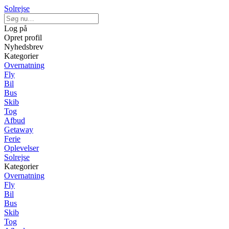
Solrejse
Log på
Opret profil
Nyhedsbrev
Kategorier
Overnatning
Fly
Bil
Bus
Skib
Tog
Afbud
Getaway
Ferie
Oplevelser
Solrejse
Kategorier
Overnatning
Fly
Bil
Bus
Skib
Tog