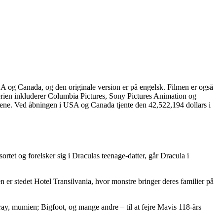
SA og Canada, og den originale version er på engelsk. Filmen er også
erien inkluderer Columbia Pictures, Sony Pictures Animation og
lene. Ved åbningen i USA og Canada tjente den 42,522,194 dollars i
rtet og forelsker sig i Draculas teenage-datter, går Dracula i
n er stedet Hotel Transilvania, hvor monstre bringer deres familier på
y, mumien; Bigfoot, og mange andre – til at fejre Mavis 118-års