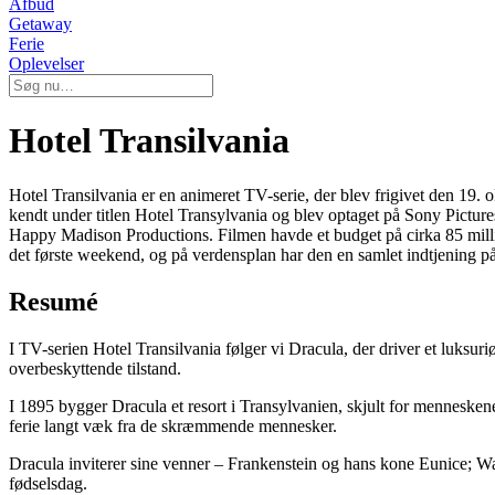
Afbud
Getaway
Ferie
Oplevelser
Hotel Transilvania
Hotel Transilvania er en animeret TV-serie, der blev frigivet den 19
kendt under titlen Hotel Transylvania og blev optaget på Sony Pictur
Happy Madison Productions. Filmen havde et budget på cirka 85 milli
det første weekend, og på verdensplan har den en samlet indtjening p
Resumé
I TV-serien Hotel Transilvania følger vi Dracula, der driver et luksur
overbeskyttende tilstand.
I 1895 bygger Dracula et resort i Transylvanien, skjult for menneskene
ferie langt væk fra de skræmmende mennesker.
Dracula inviterer sine venner – Frankenstein og hans kone Eunice; W
fødselsdag.