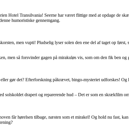
en Hotel Transilvania! Seerne har været flittige med at opdage de skæve
 i denne humoristiske gennemgang.
skorsten, men vupti! Pludselig lyser solen den ene del af taget op først,
n, men så forsvinder gagen på mirakuløs vis, som om den fik ben og gi
ller gør det? Efterforskning påkrævet, bingo-mysteriet udforskes! Og l
ed solskoldet draperi og reparerende hud – Det er som en skrækfilm o
hoven får hørelsen tilbage, næsten som et mirakel! Og hold nu fast, ka
tening?