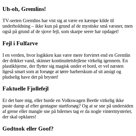
Uh-oh, Gremlins!
TV-serien Gremlins har vist sig at være en kæmpe kilde til
underholdning – ikke kun på grund af de mystiske små væsner, men
også på grund af de sjove fejl, som skarpe seere har opdaget!
Fejl i Fulfarve
I en verden, hvor logikken kan være mere forvirret end en Gremlin
der drikker vand, skinner kontinuitetsfejlene virkelig igennem. En
plastikhjerne, der flytter sig magisk under et bord, er vel næsten
ligeså smart som at forsøge at tørre barberskum af sit ansigt og
pludselig have det på brystet!
Faktuelle Fjollefejl
Er det bare mig, eller burde en Volkswagen Beetle virkelig ikke
puste damp af efter gentagne startforsøg? Og at se sne på undersiden
af grene eller mangle sne på bilernes tag er da nogle vintermysterier,
der skal opklares!
Godtnok eller Goof?