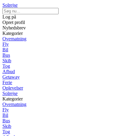
Solrejse
Log på
Opret profil
Nyhedsbrev
Kategorier
Overnatning
Fly
Bil
Bus
Skib
Tog
Afbud
Getaway
Ferie
Oplevelser
Solrejse
Kategorier
Overnatning
Fly
Bil
Bus
Skib
Tog