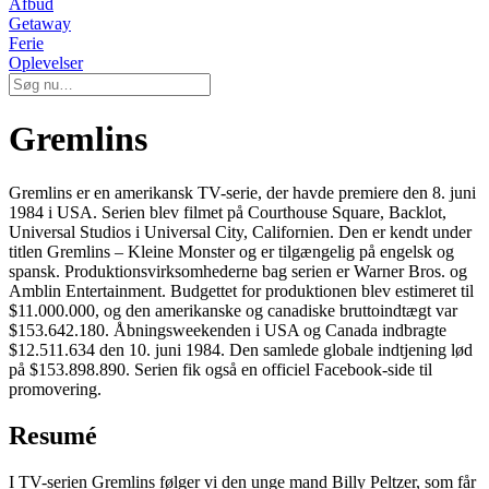
Afbud
Getaway
Ferie
Oplevelser
Gremlins
Gremlins er en amerikansk TV-serie, der havde premiere den 8. juni
1984 i USA. Serien blev filmet på Courthouse Square, Backlot,
Universal Studios i Universal City, Californien. Den er kendt under
titlen Gremlins – Kleine Monster og er tilgængelig på engelsk og
spansk. Produktionsvirksomhederne bag serien er Warner Bros. og
Amblin Entertainment. Budgettet for produktionen blev estimeret til
$11.000.000, og den amerikanske og canadiske bruttoindtægt var
$153.642.180. Åbningsweekenden i USA og Canada indbragte
$12.511.634 den 10. juni 1984. Den samlede globale indtjening lød
på $153.898.890. Serien fik også en officiel Facebook-side til
promovering.
Resumé
I TV-serien Gremlins følger vi den unge mand Billy Peltzer, som får