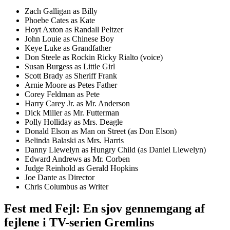
Zach Galligan as Billy
Phoebe Cates as Kate
Hoyt Axton as Randall Peltzer
John Louie as Chinese Boy
Keye Luke as Grandfather
Don Steele as Rockin Ricky Rialto (voice)
Susan Burgess as Little Girl
Scott Brady as Sheriff Frank
Arnie Moore as Petes Father
Corey Feldman as Pete
Harry Carey Jr. as Mr. Anderson
Dick Miller as Mr. Futterman
Polly Holliday as Mrs. Deagle
Donald Elson as Man on Street (as Don Elson)
Belinda Balaski as Mrs. Harris
Danny Llewelyn as Hungry Child (as Daniel Llewelyn)
Edward Andrews as Mr. Corben
Judge Reinhold as Gerald Hopkins
Joe Dante as Director
Chris Columbus as Writer
Fest med Fejl: En sjov gennemgang af
fejlene i TV-serien Gremlins