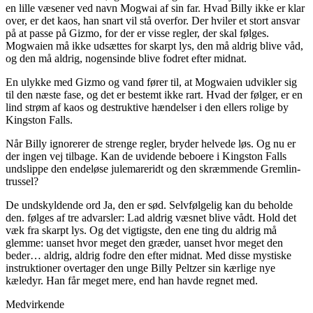
en lille væsener ved navn Mogwai af sin far. Hvad Billy ikke er klar
over, er det kaos, han snart vil stå overfor. Der hviler et stort ansvar
på at passe på Gizmo, for der er visse regler, der skal følges.
Mogwaien må ikke udsættes for skarpt lys, den må aldrig blive våd,
og den må aldrig, nogensinde blive fodret efter midnat.
En ulykke med Gizmo og vand fører til, at Mogwaien udvikler sig
til den næste fase, og det er bestemt ikke rart. Hvad der følger, er en
lind strøm af kaos og destruktive hændelser i den ellers rolige by
Kingston Falls.
Når Billy ignorerer de strenge regler, bryder helvede løs. Og nu er
der ingen vej tilbage. Kan de uvidende beboere i Kingston Falls
undslippe den endeløse julemareridt og den skræmmende Gremlin-
trussel?
De undskyldende ord Ja, den er sød. Selvfølgelig kan du beholde
den. følges af tre advarsler: Lad aldrig væsnet blive vådt. Hold det
væk fra skarpt lys. Og det vigtigste, den ene ting du aldrig må
glemme: uanset hvor meget den græder, uanset hvor meget den
beder… aldrig, aldrig fodre den efter midnat. Med disse mystiske
instruktioner overtager den unge Billy Peltzer sin kærlige nye
kæledyr. Han får meget mere, end han havde regnet med.
Medvirkende