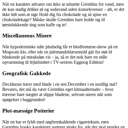
Når en karakter advarer om ikke at udsætte Gremlins for vand, men
de kan stadig drikke øl og sodavand uden konsekvenser – øh, er det
ikke lidt som at sige Hold dig fra chokolade og så spise en
chokoladekage? Måske skulle Gremlins bare holde sig til
tørstslukkende ting som kaffe og te!
Miscellaneous Misere
Når hypodermiske nåle pludselig får et blodfontæne-show på en
Mogwais klo, eller når en julemandsblæsemold går fra støt til
blinkende på mirakuløs vis – ja, så er det nok bare en stille
opvarmning til fejlafsnittet i TV-seriens Eggnog Edition!
Geografisk Gakkede
Deciduous træer med blade i en sen December i en nordlig stat?
Bevares, det må da være Gremlins eget klimaalternativ – hvor
træerne bare nægter at slippe bladene, selvom sneen står som
spøgelser i baggrunden!
Plot-mæssige Potterier
Når en bar er fyldt med røgfremkaldende cigaretskum, men
Gremlins lyssky karakterer sorterer straks fra, når der skal tændes en