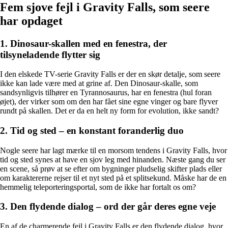
Fem sjove fejl i Gravity Falls, som seere
har opdaget
1. Dinosaur-skallen med en fenestra, der
tilsyneladende flytter sig
I den elskede TV-serie Gravity Falls er der en skør detalje, som seere
ikke kan lade være med at grine af. Den Dinosaur-skalle, som
sandsynligvis tilhører en Tyrannosaurus, har en fenestra (hul foran
øjet), der virker som om den har fået sine egne vinger og bare flyver
rundt på skallen. Det er da en helt ny form for evolution, ikke sandt?
2. Tid og sted – en konstant foranderlig duo
Nogle seere har lagt mærke til en morsom tendens i Gravity Falls, hvor
tid og sted synes at have en sjov leg med hinanden. Næste gang du ser
en scene, så prøv at se efter om bygninger pludselig skifter plads eller
om karaktererne rejser til et nyt sted på et splitsekund. Måske har de en
hemmelig teleporteringsportal, som de ikke har fortalt os om?
3. Den flydende dialog – ord der går deres egne veje
En af de charmerende fejl i Gravity Falls er den flydende dialog, hvor