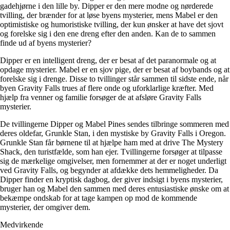
gadehjørne i den lille by. Dipper er den mere modne og nørderede
tvilling, der brænder for at løse byens mysterier, mens Mabel er den
optimistiske og humoristiske tvilling, der kun ønsker at have det sjovt
og forelske sig i den ene dreng efter den anden. Kan de to sammen
finde ud af byens mysterier?
Dipper er en intelligent dreng, der er besat af det paranormale og at
opdage mysterier. Mabel er en sjov pige, der er besat af boybands og at
forelske sig i drenge. Disse to tvillinger står sammen til sidste ende, når
byen Gravity Falls trues af flere onde og uforklarlige kræfter. Med
hjælp fra venner og familie forsøger de at afsløre Gravity Falls
mysterier.
De tvillingerne Dipper og Mabel Pines sendes tilbringe sommeren med
deres oldefar, Grunkle Stan, i den mystiske by Gravity Falls i Oregon.
Grunkle Stan får børnene til at hjælpe ham med at drive The Mystery
Shack, den turistfælde, som han ejer. Tvillingerne forsøger at tilpasse
sig de mærkelige omgivelser, men fornemmer at der er noget underligt
ved Gravity Falls, og begynder at afdække dets hemmeligheder. Da
Dipper finder en kryptisk dagbog, der giver indsigt i byens mysterier,
bruger han og Mabel den sammen med deres entusiastiske ønske om at
bekæmpe ondskab for at tage kampen op mod de kommende
mysterier, der omgiver dem.
Medvirkende