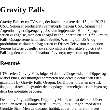
Gravity Falls
Gravity Falls er en TV-serie, der havde premiere den 15. juni 2012 i
USA. Serien er produceret i samarbejde mellem USA, Spanien og
Argentina og er tilgængelig på streamingtjenesten Hulu. Sproget i
serien er engelsk, men den er også kendt under titlen Thị Trấn Gravity
Falls. Optagelserne fandt sted i Seattle, Washington, USA, og
produktionsselskaberne bag serien er Disney Television Animation.
Seriens historie udspiller sig sandsynligvis i den fiktive by Gravity
Falls, og den er en kombination af eventyr, mysterium og humor.
Resumé
I TV-serien Gravity Falls følger vi de to tvillingesøskende Dipper og
Mabel Pines, der tilbringer sommeren hos deres oldefar Stan i den
gådefulde by Gravity Falls, Oregon. Da Dipper finder en mystisk
dagbog i skoven, begynder de at opdage hemmeligheder om byen og
dens besynderlige beboere.
De to tolvrårige tvillinger, Dipper og Mabel, tror, at det bare bliver
endnu en kedelig sommerferie i Gravity Falls, Oregon, med deres
Grunkle Stan. Men de opdager hurtigt, at der lurer fare om hvert