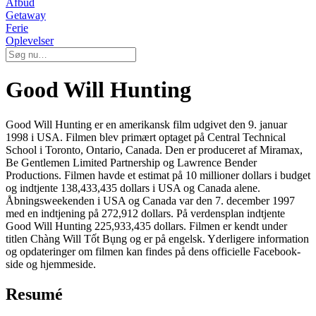
Afbud
Getaway
Ferie
Oplevelser
Good Will Hunting
Good Will Hunting er en amerikansk film udgivet den 9. januar
1998 i USA. Filmen blev primært optaget på Central Technical
School i Toronto, Ontario, Canada. Den er produceret af Miramax,
Be Gentlemen Limited Partnership og Lawrence Bender
Productions. Filmen havde et estimat på 10 millioner dollars i budget
og indtjente 138,433,435 dollars i USA og Canada alene.
Åbningsweekenden i USA og Canada var den 7. december 1997
med en indtjening på 272,912 dollars. På verdensplan indtjente
Good Will Hunting 225,933,435 dollars. Filmen er kendt under
titlen Chàng Will Tốt Bụng og er på engelsk. Yderligere information
og opdateringer om filmen kan findes på dens officielle Facebook-
side og hjemmeside.
Resumé