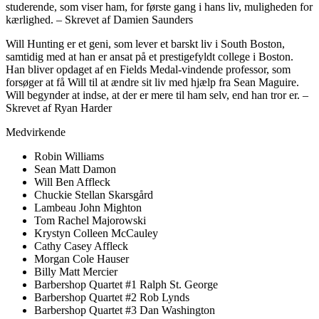
studerende, som viser ham, for første gang i hans liv, muligheden for
kærlighed. – Skrevet af Damien Saunders
Will Hunting er et geni, som lever et barskt liv i South Boston,
samtidig med at han er ansat på et prestigefyldt college i Boston.
Han bliver opdaget af en Fields Medal-vindende professor, som
forsøger at få Will til at ændre sit liv med hjælp fra Sean Maguire.
Will begynder at indse, at der er mere til ham selv, end han tror er. –
Skrevet af Ryan Harder
Medvirkende
Robin Williams
Sean Matt Damon
Will Ben Affleck
Chuckie Stellan Skarsgård
Lambeau John Mighton
Tom Rachel Majorowski
Krystyn Colleen McCauley
Cathy Casey Affleck
Morgan Cole Hauser
Billy Matt Mercier
Barbershop Quartet #1 Ralph St. George
Barbershop Quartet #2 Rob Lynds
Barbershop Quartet #3 Dan Washington