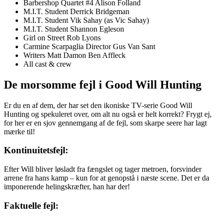
Barbershop Quartet #4 Alison Folland
M.I.T. Student Derrick Bridgeman
M.I.T. Student Vik Sahay (as Vic Sahay)
M.I.T. Student Shannon Egleson
Girl on Street Rob Lyons
Carmine Scarpaglia Director Gus Van Sant
Writers Matt Damon Ben Affleck
All cast & crew
De morsomme fejl i Good Will Hunting
Er du en af dem, der har set den ikoniske TV-serie Good Will
Hunting og spekuleret over, om alt nu også er helt korrekt? Frygt ej,
for her er en sjov gennemgang af de fejl, som skarpe seere har lagt
mærke til!
Kontinuitetsfejl:
Efter Will bliver løsladt fra fængslet og tager metroen, forsvinder
arrene fra hans kamp – kun for at genopstå i næste scene. Det er da
imponerende helingskræfter, han har der!
Faktuelle fejl: