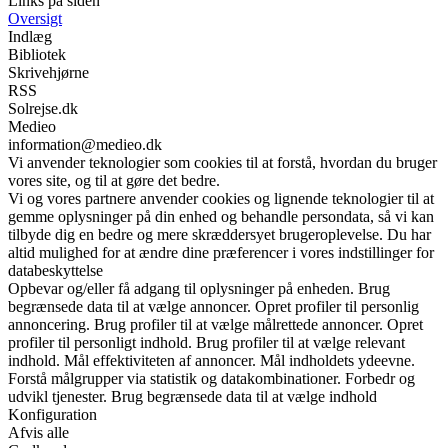
Links på siden
Oversigt
Indlæg
Bibliotek
Skrivehjørne
RSS
Solrejse.dk
Medieo
information@medieo.dk
Vi anvender teknologier som cookies til at forstå, hvordan du bruger
vores site, og til at gøre det bedre.
Vi og vores partnere anvender cookies og lignende teknologier til at
gemme oplysninger på din enhed og behandle persondata, så vi kan
tilbyde dig en bedre og mere skræddersyet brugeroplevelse. Du har
altid mulighed for at ændre dine præferencer i vores indstillinger for
databeskyttelse
Opbevar og/eller få adgang til oplysninger på enheden. Brug
begrænsede data til at vælge annoncer. Opret profiler til personlig
annoncering. Brug profiler til at vælge målrettede annoncer. Opret
profiler til personligt indhold. Brug profiler til at vælge relevant
indhold. Mål effektiviteten af annoncer. Mål indholdets ydeevne.
Forstå målgrupper via statistik og datakombinationer. Forbedr og
udvikl tjenester. Brug begrænsede data til at vælge indhold
Konfiguration
Afvis alle