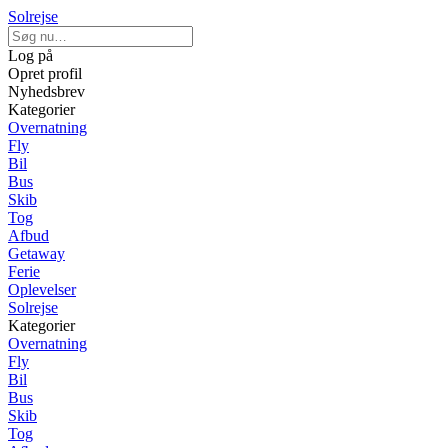
Solrejse
Log på
Opret profil
Nyhedsbrev
Kategorier
Overnatning
Fly
Bil
Bus
Skib
Tog
Afbud
Getaway
Ferie
Oplevelser
Solrejse
Kategorier
Overnatning
Fly
Bil
Bus
Skib
Tog