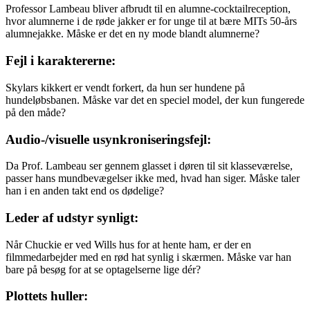
Professor Lambeau bliver afbrudt til en alumne-cocktailreception,
hvor alumnerne i de røde jakker er for unge til at bære MITs 50-års
alumnejakke. Måske er det en ny mode blandt alumnerne?
Fejl i karaktererne:
Skylars kikkert er vendt forkert, da hun ser hundene på
hundeløbsbanen. Måske var det en speciel model, der kun fungerede
på den måde?
Audio-/visuelle usynkroniseringsfejl:
Da Prof. Lambeau ser gennem glasset i døren til sit klasseværelse,
passer hans mundbevægelser ikke med, hvad han siger. Måske taler
han i en anden takt end os dødelige?
Leder af udstyr synligt:
Når Chuckie er ved Wills hus for at hente ham, er der en
filmmedarbejder med en rød hat synlig i skærmen. Måske var han
bare på besøg for at se optagelserne lige dér?
Plottets huller: