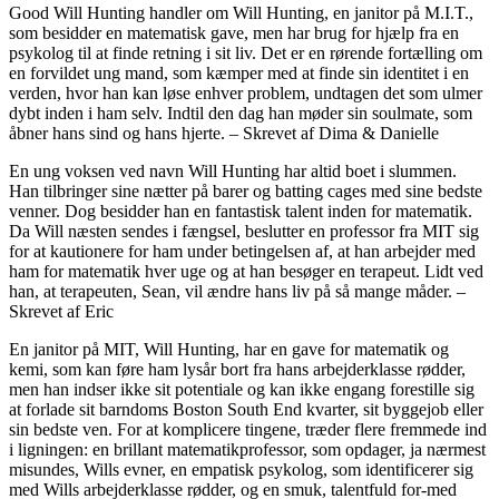
Good Will Hunting handler om Will Hunting, en janitor på M.I.T.,
som besidder en matematisk gave, men har brug for hjælp fra en
psykolog til at finde retning i sit liv. Det er en rørende fortælling om
en forvildet ung mand, som kæmper med at finde sin identitet i en
verden, hvor han kan løse enhver problem, undtagen det som ulmer
dybt inden i ham selv. Indtil den dag han møder sin soulmate, som
åbner hans sind og hans hjerte. – Skrevet af Dima & Danielle
En ung voksen ved navn Will Hunting har altid boet i slummen.
Han tilbringer sine nætter på barer og batting cages med sine bedste
venner. Dog besidder han en fantastisk talent inden for matematik.
Da Will næsten sendes i fængsel, beslutter en professor fra MIT sig
for at kautionere for ham under betingelsen af, at han arbejder med
ham for matematik hver uge og at han besøger en terapeut. Lidt ved
han, at terapeuten, Sean, vil ændre hans liv på så mange måder. –
Skrevet af Eric
En janitor på MIT, Will Hunting, har en gave for matematik og
kemi, som kan føre ham lysår bort fra hans arbejderklasse rødder,
men han indser ikke sit potentiale og kan ikke engang forestille sig
at forlade sit barndoms Boston South End kvarter, sit byggejob eller
sin bedste ven. For at komplicere tingene, træder flere fremmede ind
i ligningen: en brillant matematikprofessor, som opdager, ja nærmest
misundes, Wills evner, en empatisk psykolog, som identificerer sig
med Wills arbejderklasse rødder, og en smuk, talentfuld for-med