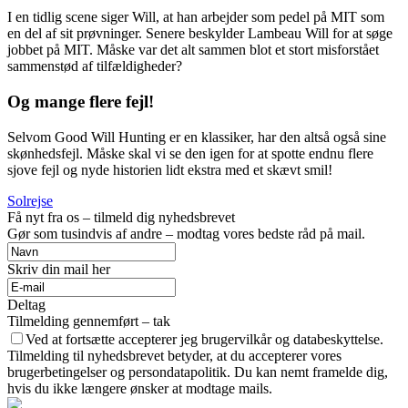
I en tidlig scene siger Will, at han arbejder som pedel på MIT som
en del af sit prøvninger. Senere beskylder Lambeau Will for at søge
jobbet på MIT. Måske var det alt sammen blot et stort misforstået
sammenstød af tilfældigheder?
Og mange flere fejl!
Selvom Good Will Hunting er en klassiker, har den altså også sine
skønhedsfejl. Måske skal vi se den igen for at spotte endnu flere
sjove fejl og nyde historien lidt ekstra med et skævt smil!
Solrejse
Få nyt fra os – tilmeld dig nyhedsbrevet
Gør som tusindvis af andre – modtag vores bedste råd på mail.
Skriv din mail her
Deltag
Tilmelding gennemført – tak
Ved at fortsætte accepterer jeg brugervilkår og databeskyttelse.
Tilmelding til nyhedsbrevet betyder, at du accepterer vores
brugerbetingelser og persondatapolitik. Du kan nemt framelde dig,
hvis du ikke længere ønsker at modtage mails.