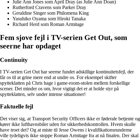
Julie Ann Jones som April Dray (as Julie Ann Doan)
Rutherford Cravens som Parker Dray
Geraldine Singer som Philomena King
Yasuhiko Oyama som Hiroki Tanaka
Richard Herd som Roman Armitage
Fem sjove fejl i TV-serien Get Out, som
seerne har opdaget
Continuity
I TV-serien Get Out har seerne fundet adskillige kontinuitetsfejl, der
får os til at grine mere end at undre os. For eksempel skifter
spytteklatten på Chris hage i game-room-stolen mellem forskellige
scener. Det minder os om, hvor vigtigt det er at holde styr på
spytteklatten, selv under intense situationer!
Faktuelle fejl
Det viser sig, at Transport Security Officers ikke er føderale betjente og
kører ikke lufthavnsbiler uden for sikkerhedskontrollen. Hvem skulle
have troet det? Og at miste til Jesse Owens i kvalifikationsrunderne
ville tydeligvis ikke stoppe Roman Armitage fra at nå finalen. Der skal