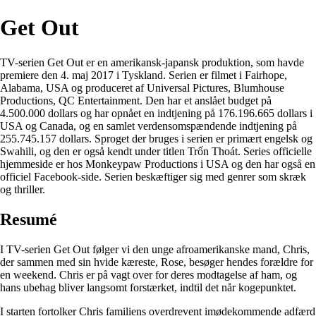
Get Out
TV-serien Get Out er en amerikansk-japansk produktion, som havde
premiere den 4. maj 2017 i Tyskland. Serien er filmet i Fairhope,
Alabama, USA og produceret af Universal Pictures, Blumhouse
Productions, QC Entertainment. Den har et anslået budget på
4.500.000 dollars og har opnået en indtjening på 176.196.665 dollars i
USA og Canada, og en samlet verdensomspændende indtjening på
255.745.157 dollars. Sproget der bruges i serien er primært engelsk og
Swahili, og den er også kendt under titlen Trốn Thoát. Series officielle
hjemmeside er hos Monkeypaw Productions i USA og den har også en
officiel Facebook-side. Serien beskæftiger sig med genrer som skræk
og thriller.
Resumé
I TV-serien Get Out følger vi den unge afroamerikanske mand, Chris,
der sammen med sin hvide kæreste, Rose, besøger hendes forældre for
en weekend. Chris er på vagt over for deres modtagelse af ham, og
hans ubehag bliver langsomt forstærket, indtil det når kogepunktet.
I starten fortolker Chris familiens overdrevent imødekommende adfærd