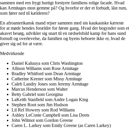
sammen med ren frygt hurtigt forstyrre familiens rolige facade. Hvad
kan Armitages mon gemme på? Og hvorfor er der et forbudt, låst rum,
som fører ned til kælderen?
En afroamerikansk mand rejser sammen med sin kaukasiske kæreste
for at møde hendes forældre for første gang. Hvad der begynder som et
akavet besøg, udvikler sig snart til en rædselsfuld kamp for hans sund
fornuft og overlevelse, da familien og byens beboere ikke er, hvad de
giver sig ud for at være.
Medvirkende
Daniel Kaluuya som Chris Washington
Allison Williams som Rose Armitage
Bradley Whitford som Dean Armitage
Catherine Keener som Missy Armitage
Caleb Landry Jones som Jeremy Armitage
Marcus Henderson som Walter
Betty Gabriel som Georgina
LaKeith Stanfield som Andre Logan King
Stephen Root som Jim Hudson
Lil Rel Howery som Rod Williams
Ashley LeConte Campbell som Lisa Deets
John Wilmot som Gordon Greene
Caren L. Larkey som Emily Greene (as Caren Larkey)