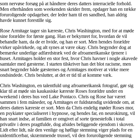
som nervøse forsøg på at håndtere deres datters interracielle forhold.
Men efterhånden som weekenden skrider frem, opdager han en række
foruroligende opdagelser, der leder ham til en sandhed, han aldrig
havde kunnet forestille sig.
Rose Armitage tager sin kæreste, Chris Washington, med for at møde
sine forældre for første gang. Han er bekymret for, hvordan de vil
behandle ham, da de er hvide, og han er sort. Men hendes forældre
virker upåvirkede, og alt synes at være okay. Chris begynder dog at
bemærke underlige adfærdstræk ved de afroamerikanske tjenere i
huset. Armitages holder en stor fest, hvor Chris havner i nogle akavede
samtaler med gæsterne. I starten tilskriver han det blot racisme, men
snart begynder både gæsternes og Armitages motiver at virke mere
ondsindede. Chris beslutter, at det er tid til at komme væk.
Chris Washington, en talentfuld ung afroamerikansk fotograf, gør sig
klar til at møde sin kaukasiske kæreste Roses forældre under en
weekend i deres hus ved Lake Pontaco. Chris og Rose har været
sammen i fem måneder, og Armitages er fuldstændig uvidende om, at
deres datters kæreste er sort. Men da Chris endelig møder Roses mor,
en psykiater specialiseret i hypnose, og hendes far, en neurokirurg, vil
han snart indse, at familien er omgivet af sorte tjenestefolk i total
privatliv i deres pragtfulde, dog afsides beliggende ejendom i skoven.
Lidt efter lidt, når den venlige og høflige stemning viger plads for en
uidentificerbar, skræmmende trussel, vil den foruroligende stemning