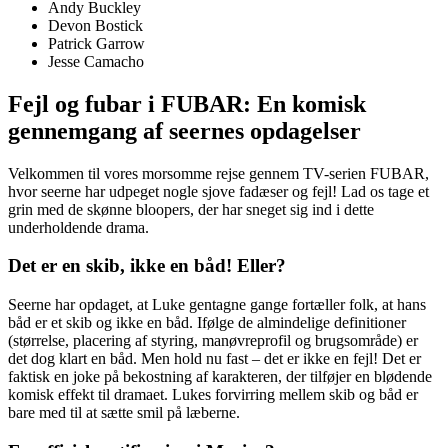
Andy Buckley
Devon Bostick
Patrick Garrow
Jesse Camacho
Fejl og fubar i FUBAR: En komisk
gennemgang af seernes opdagelser
Velkommen til vores morsomme rejse gennem TV-serien FUBAR,
hvor seerne har udpeget nogle sjove fadæser og fejl! Lad os tage et
grin med de skønne bloopers, der har sneget sig ind i dette
underholdende drama.
Det er en skib, ikke en båd! Eller?
Seerne har opdaget, at Luke gentagne gange fortæller folk, at hans
båd er et skib og ikke en båd. Ifølge de almindelige definitioner
(størrelse, placering af styring, manøvreprofil og brugsområde) er
det dog klart en båd. Men hold nu fast – det er ikke en fejl! Det er
faktisk en joke på bekostning af karakteren, der tilføjer en blødende
komisk effekt til dramaet. Lukes forvirring mellem skib og båd er
bare med til at sætte smil på læberne.