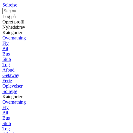
Solrejse
Log på
Opret profil
Nyhedsbrev
Kategorier
Overnatning
Fly
Bil
Bus
Skib
Tog
Afbud
Getaway
Ferie
Oplevelser
Solrejse
Kategorier
Overnatning
Fly
Bil
Bus
Skib
Tog