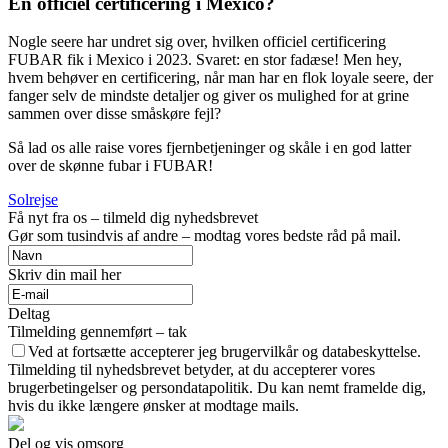
En officiel certificering i Mexico?
Nogle seere har undret sig over, hvilken officiel certificering
FUBAR fik i Mexico i 2023. Svaret: en stor fadæse! Men hey,
hvem behøver en certificering, når man har en flok loyale seere, der
fanger selv de mindste detaljer og giver os mulighed for at grine
sammen over disse småskøre fejl?
Så lad os alle raise vores fjernbetjeninger og skåle i en god latter
over de skønne fubar i FUBAR!
Solrejse
Få nyt fra os – tilmeld dig nyhedsbrevet
Gør som tusindvis af andre – modtag vores bedste råd på mail.
Skriv din mail her
Deltag
Tilmelding gennemført – tak
Ved at fortsætte accepterer jeg brugervilkår og databeskyttelse.
Tilmelding til nyhedsbrevet betyder, at du accepterer vores
brugerbetingelser og persondatapolitik. Du kan nemt framelde dig,
hvis du ikke længere ønsker at modtage mails.
Del og vis omsorg