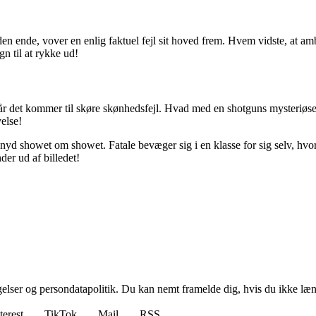
anden ende, vover en enlig faktuel fejl sit hoved frem. Hvem vidste, at a
n til at rykke ud!
år det kommer til skøre skønhedsfejl. Hvad med en shotguns mysteriøse e
velse!
t, nyd showet om showet. Fatale bevæger sig i en klasse for sig selv, hv
der ud af billedet!
ngelser og persondatapolitik. Du kan nemt framelde dig, hvis du ikke læ
terest
TikTok
Mail
RSS