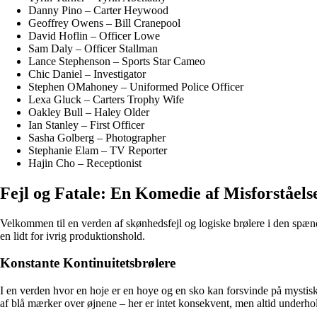
Danny Pino – Carter Heywood
Geoffrey Owens – Bill Cranepool
David Hoflin – Officer Lowe
Sam Daly – Officer Stallman
Lance Stephenson – Sports Star Cameo
Chic Daniel – Investigator
Stephen OMahoney – Uniformed Police Officer
Lexa Gluck – Carters Trophy Wife
Oakley Bull – Haley Older
Ian Stanley – First Officer
Sasha Golberg – Photographer
Stephanie Elam – TV Reporter
Hajin Cho – Receptionist
Fejl og Fatale: En Komedie af Misforståels
Velkommen til en verden af skønhedsfejl og logiske brølere i den spændin
en lidt for ivrig produktionshold.
Konstante Kontinuitetsbrølere
I en verden hvor en hoje er en hoye og en sko kan forsvinde på mystisk v
af blå mærker over øjnene – her er intet konsekvent, men altid underho