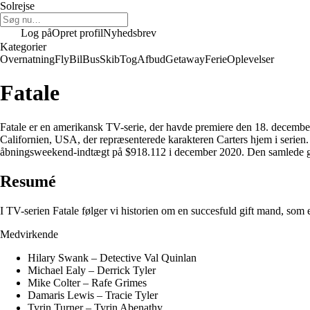
Solrejse
Log på
Opret profil
Nyhedsbrev
Kategorier
Overnatning
Fly
Bil
Bus
Skib
Tog
Afbud
Getaway
Ferie
Oplevelser
Fatale
Fatale er en amerikansk TV-serie, der havde premiere den 18. decemb
Californien, USA, der repræsenterede karakteren Carters hjem i seri
åbningsweekend-indtægt på $918.112 i december 2020. Den samlede glo
Resumé
I TV-serien Fatale følger vi historien om en succesfuld gift mand, som ef
Medvirkende
Hilary Swank – Detective Val Quinlan
Michael Ealy – Derrick Tyler
Mike Colter – Rafe Grimes
Damaris Lewis – Tracie Tyler
Tyrin Turner – Tyrin Abenathy