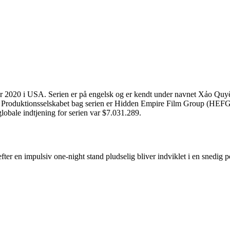
er 2020 i USA. Serien er på engelsk og er kendt under navnet Xảo Quy
en. Produktionsselskabet bag serien er Hidden Empire Film Group (HEF
bale indtjening for serien var $7.031.289.
ter en impulsiv one-night stand pludselig bliver indviklet i en snedig po