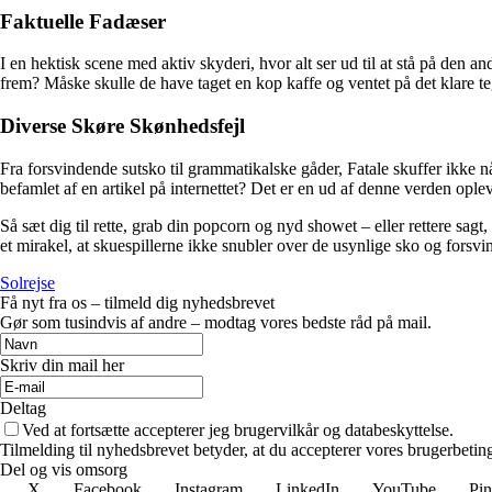
Faktuelle Fadæser
I en hektisk scene med aktiv skyderi, hvor alt ser ud til at stå på den 
frem? Måske skulle de have taget en kop kaffe og ventet på det klare teg
Diverse Skøre Skønhedsfejl
Fra forsvindende sutsko til grammatikalske gåder, Fatale skuffer ikke n
befamlet af en artikel på internettet? Det er en ud af denne verden ople
Så sæt dig til rette, grab din popcorn og nyd showet – eller rettere sag
et mirakel, at skuespillerne ikke snubler over de usynlige sko og forsvin
Solrejse
Få nyt fra os – tilmeld dig nyhedsbrevet
Gør som tusindvis af andre – modtag vores bedste råd på mail.
Skriv din mail her
Deltag
Ved at fortsætte accepterer jeg brugervilkår og databeskyttelse.
Tilmelding til nyhedsbrevet betyder, at du accepterer vores brugerbeti
Del og vis omsorg
X
Facebook
Instagram
LinkedIn
YouTube
Pin