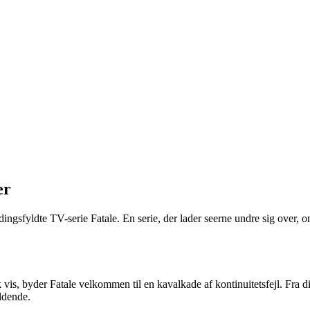
er
gsfyldte TV-serie Fatale. En serie, der lader seerne undre sig over, om f
is, byder Fatale velkommen til en kavalkade af kontinuitetsfejl. Fra dia
ldende.