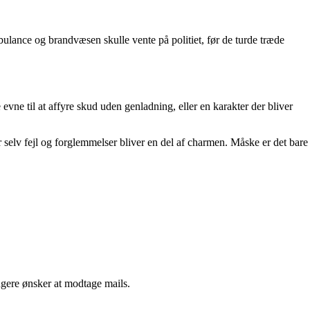
mbulance og brandvæsen skulle vente på politiet, før de turde træde
vne til at affyre skud uden genladning, eller en karakter der bliver
or selv fejl og forglemmelser bliver en del af charmen. Måske er det bare
ngere ønsker at modtage mails.