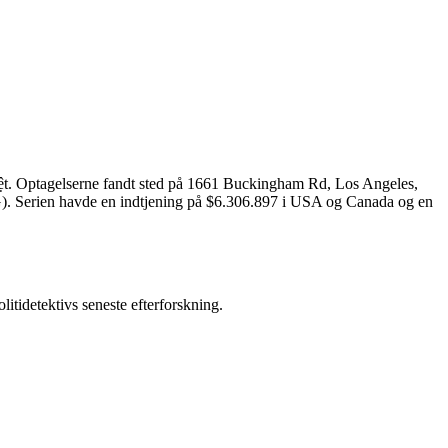
ệt. Optagelserne fandt sted på 1661 Buckingham Rd, Los Angeles,
G). Serien havde en indtjening på $6.306.897 i USA og Canada og en
litidetektivs seneste efterforskning.