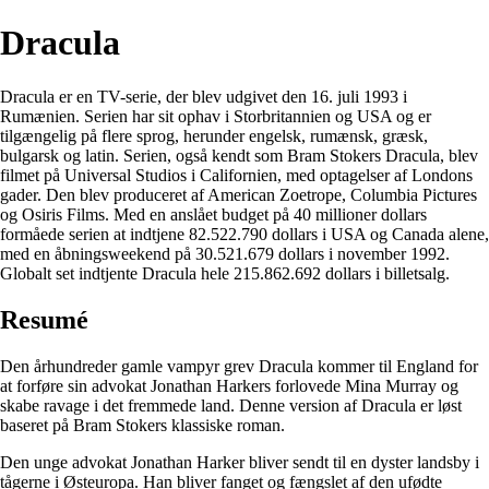
Dracula
Dracula er en TV-serie, der blev udgivet den 16. juli 1993 i
Rumænien. Serien har sit ophav i Storbritannien og USA og er
tilgængelig på flere sprog, herunder engelsk, rumænsk, græsk,
bulgarsk og latin. Serien, også kendt som Bram Stokers Dracula, blev
filmet på Universal Studios i Californien, med optagelser af Londons
gader. Den blev produceret af American Zoetrope, Columbia Pictures
og Osiris Films. Med en anslået budget på 40 millioner dollars
formåede serien at indtjene 82.522.790 dollars i USA og Canada alene,
med en åbningsweekend på 30.521.679 dollars i november 1992.
Globalt set indtjente Dracula hele 215.862.692 dollars i billetsalg.
Resumé
Den århundreder gamle vampyr grev Dracula kommer til England for
at forføre sin advokat Jonathan Harkers forlovede Mina Murray og
skabe ravage i det fremmede land. Denne version af Dracula er løst
baseret på Bram Stokers klassiske roman.
Den unge advokat Jonathan Harker bliver sendt til en dyster landsby i
tågerne i Østeuropa. Han bliver fanget og fængslet af den ufødte