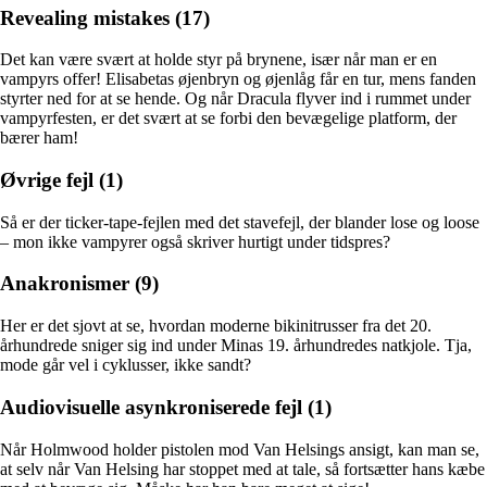
Revealing mistakes (17)
Det kan være svært at holde styr på brynene, især når man er en
vampyrs offer! Elisabetas øjenbryn og øjenlåg får en tur, mens fanden
styrter ned for at se hende. Og når Dracula flyver ind i rummet under
vampyrfesten, er det svært at se forbi den bevægelige platform, der
bærer ham!
Øvrige fejl (1)
Så er der ticker-tape-fejlen med det stavefejl, der blander lose og loose
– mon ikke vampyrer også skriver hurtigt under tidspres?
Anakronismer (9)
Her er det sjovt at se, hvordan moderne bikinitrusser fra det 20.
århundrede sniger sig ind under Minas 19. århundredes natkjole. Tja,
mode går vel i cyklusser, ikke sandt?
Audiovisuelle asynkroniserede fejl (1)
Når Holmwood holder pistolen mod Van Helsings ansigt, kan man se,
at selv når Van Helsing har stoppet med at tale, så fortsætter hans kæbe