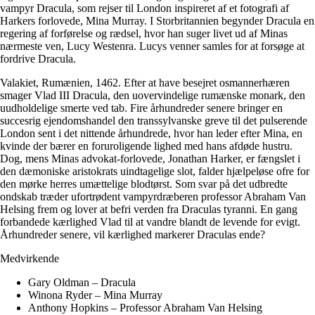
vampyr Dracula, som rejser til London inspireret af et fotografi af
Harkers forlovede, Mina Murray. I Storbritannien begynder Dracula en
regering af forførelse og rædsel, hvor han suger livet ud af Minas
nærmeste ven, Lucy Westenra. Lucys venner samles for at forsøge at
fordrive Dracula.
Valakiet, Rumænien, 1462. Efter at have besejret osmannerhæren
smager Vlad III Dracula, den uovervindelige rumænske monark, den
uudholdelige smerte ved tab. Fire århundreder senere bringer en
succesrig ejendomshandel den transsylvanske greve til det pulserende
London sent i det nittende århundrede, hvor han leder efter Mina, en
kvinde der bærer en foruroligende lighed med hans afdøde hustru.
Dog, mens Minas advokat-forlovede, Jonathan Harker, er fængslet i
den dæmoniske aristokrats uindtagelige slot, falder hjælpeløse ofre for
den mørke herres umættelige blodtørst. Som svar på det udbredte
ondskab træder ufortrødent vampyrdræberen professor Abraham Van
Helsing frem og lover at befri verden fra Draculas tyranni. En gang
forbandede kærlighed Vlad til at vandre blandt de levende for evigt.
Århundreder senere, vil kærlighed markerer Draculas ende?
Medvirkende
Gary Oldman – Dracula
Winona Ryder – Mina Murray
Anthony Hopkins – Professor Abraham Van Helsing