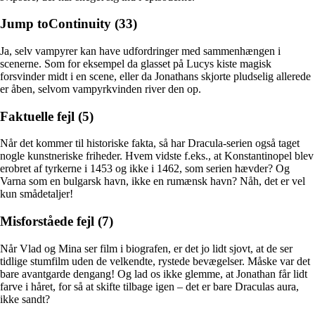
Jump toContinuity (33)
Ja, selv vampyrer kan have udfordringer med sammenhængen i
scenerne. Som for eksempel da glasset på Lucys kiste magisk
forsvinder midt i en scene, eller da Jonathans skjorte pludselig allerede
er åben, selvom vampyrkvinden river den op.
Faktuelle fejl (5)
Når det kommer til historiske fakta, så har Dracula-serien også taget
nogle kunstneriske friheder. Hvem vidste f.eks., at Konstantinopel blev
erobret af tyrkerne i 1453 og ikke i 1462, som serien hævder? Og
Varna som en bulgarsk havn, ikke en rumænsk havn? Nåh, det er vel
kun smådetaljer!
Misforståede fejl (7)
Når Vlad og Mina ser film i biografen, er det jo lidt sjovt, at de ser
tidlige stumfilm uden de velkendte, rystede bevægelser. Måske var det
bare avantgarde dengang! Og lad os ikke glemme, at Jonathan får lidt
farve i håret, for så at skifte tilbage igen – det er bare Draculas aura,
ikke sandt?