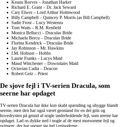
Keanu Reeves – Jonathan Harker
Richard E. Grant – Dr. Jack Seward
Cary Elwes – Lord Arthur Holmwood
Billy Campbell – Quincey P. Morris (as Bill Campbell)
Sadie Frost – Lucy Westenra
Tom Waits – R.M. Renfield
Monica Bellucci – Draculas Bride
Michaela Bercu – Draculas Bride
Florina Kendrick – Draculas Bride
Jay Robinson – Mr. Hawkins
I.M. Hobson – Hobbs
Laurie Franks – Lucys Maid
Maud Winchester – Downstairs Maid
Octavian Cadia – Deacon
Robert Getz – Priest
De sjove fejl i TV-serien Dracula, som
seerne har opdaget
TV-serien Dracula har ikke kun skabt spænding og uhygge blandt
seerne, men den har også været genstand for en del grin og
hovedrysten på grund af nogle underholdende fejl, som seerne har
opdaget. Lad os dykke ned i nogle af de mest morsomme fejl og
svipsere, der har sneget sig ind i episoderne.