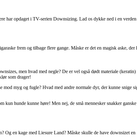
 har opdaget i TV-serien Downsizing. Lad os dykke ned i en verden af log
cigaraske frem og tilbage flere gange. Måske er det en magisk aske, der h
 downsizes, men hvad med negle? De er vel også dødt materiale (kerati
klør som drager!
se mod myg og fugle? Hvad med andre normale dyr, der kunne snige sig
om kun hunde kunne høre! Men nej, de små mennesker snakker ganske 
rson? Og en kage med Liesure Land? Måske skulle de have downsizet en 