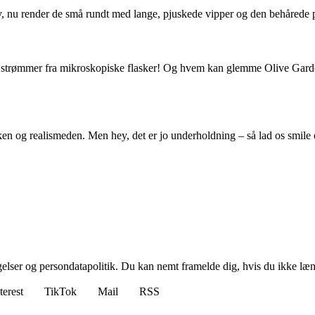
, nu render de små rundt med lange, pjuskede vipper og den behårede 
r strømmer fra mikroskopiske flasker! Og hvem kan glemme Olive Gar
ken og realismeden. Men hey, det er jo underholdning – så lad os smil
ngelser og persondatapolitik. Du kan nemt framelde dig, hvis du ikke læ
terest
TikTok
Mail
RSS