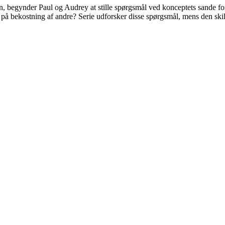
, begynder Paul og Audrey at stille spørgsmål ved konceptets sande for
på bekostning af andre? Serie udforsker disse spørgsmål, mens den skild