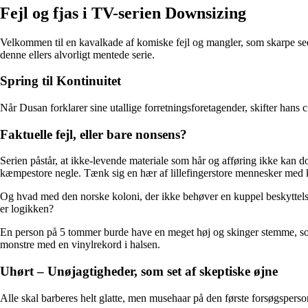
Fejl og fjas i TV-serien Downsizing
Velkommen til en kavalkade af komiske fejl og mangler, som skarpe seere
denne ellers alvorligt mentede serie.
Spring til Kontinuitet
Når Dusan forklarer sine utallige forretningsforetagender, skifter hans 
Faktuelle fejl, eller bare nonsens?
Serien påstår, at ikke-levende materiale som hår og afføring ikke kan
kæmpestore negle. Tænk sig en hær af lillefingerstore mennesker med 
Og hvad med den norske koloni, der ikke behøver en kuppel beskyttel
er logikken?
En person på 5 tommer burde have en meget høj og skinger stemme, s
monstre med en vinylrekord i halsen.
Uhørt – Unøjagtigheder, som set af skeptiske øjne
Alle skal barberes helt glatte, men musehaar på den første forsøgspe