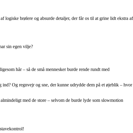
iske brølere og absurde detaljer, der får os til at grine lidt ekstra af
ar sin egen vilje?
n) ligesom hår – så de små mennesker burde rende rundt med
 ind? Og regnvejr og sne, der kunne udrydde dem på et øjeblik – hvor
almindeligt med de store – selvom de burde lyde som slowmotion
stavekontrol!