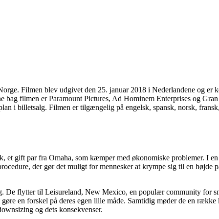
Norge. Filmen blev udgivet den 25. januar 2018 i Nederlandene og er k
erne bag filmen er Paramount Pictures, Ad Hominem Enterprises og Gra
 i billetsalg. Filmen er tilgængelig på engelsk, spansk, norsk, fransk
k, et gift par fra Omaha, som kæmper med økonomiske problemer. I en 
procedure, der gør det muligt for mennesker at krympe sig til en høj
ng. De flytter til Leisureland, New Mexico, en populær community for sm
 gøre en forskel på deres egen lille måde. Samtidig møder de en række
 downsizing og dets konsekvenser.