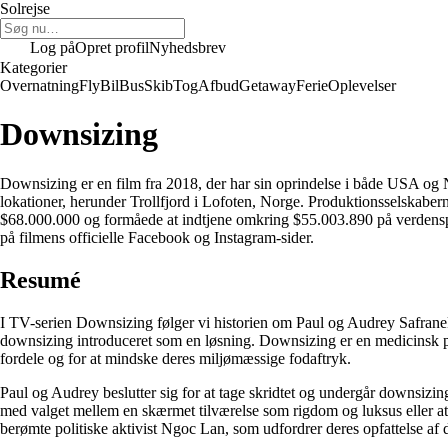
Solrejse
Log på
Opret profil
Nyhedsbrev
Kategorier
Overnatning
Fly
Bil
Bus
Skib
Tog
Afbud
Getaway
Ferie
Oplevelser
Downsizing
Downsizing er en film fra 2018, der har sin oprindelse i både USA og 
lokationer, herunder Trollfjord i Lofoten, Norge. Produktionsselskab
$68.000.000 og formåede at indtjene omkring $55.003.890 på verdensplan
på filmens officielle Facebook og Instagram-sider.
Resumé
I TV-serien Downsizing følger vi historien om Paul og Audrey Safrane
downsizing introduceret som en løsning. Downsizing er en medicinsk 
fordele og for at mindske deres miljømæssige fodaftryk.
Paul og Audrey beslutter sig for at tage skridtet og undergår downsizi
med valget mellem en skærmet tilværelse som rigdom og luksus eller at
berømte politiske aktivist Ngoc Lan, som udfordrer deres opfattelse af