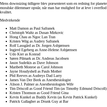
Mens downsizing tidligere blev præsenteret som en redning for planeten
moralske dilemmaer opstår, når man har mulighed for at leve i overflod 
kvalitet.
Medvirkende
Matt Damon as Paul Safranek
Christoph Waltz as Dusan Mirkovic
Hong Chau as Ngoc Lan Tran
Kristen Wiig as Audrey Safranek
Rolf Lassgård as Dr. Jorgen Asbjørnsen
Ingjerd Egeberg as Anne-Helene Asbjørnsen
Udo Kier as Konrad
Søren Pilmark as Dr. Andreas Jacobsen
Jason Sudeikis as Dave Johnson
Maribeth Monroe as Carol Johnson
Jayne Houdyshell as Pauls Mother
Phil Reeves as Audreys Dad Larry
James Van Der Beek as Anesthesiologist
Alison J. Palmer as Anesthesiologists Wife
Tim Driscoll as Good Friend Tim (as Timothy Edmund Driscoll)
Kristen Thomson as Good Friend Gina
Kevin Kunkel as Buddy Kevin (as Kevin Patrick Kunkel)
Patrick Gallagher as Drunk Guy at Bar