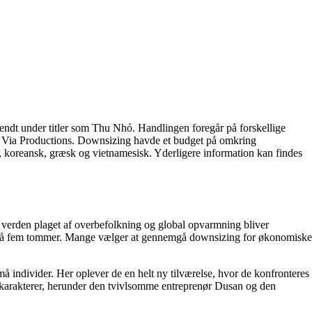
endt under titler som Thu Nhỏ. Handlingen foregår på forskellige
n Via Productions. Downsizing havde et budget på omkring
, koreansk, græsk og vietnamesisk. Yderligere information kan findes
verden plaget af overbefolkning og global opvarmning bliver
de på fem tommer. Mange vælger at gennemgå downsizing for økonomiske
å individer. Her oplever de en helt ny tilværelse, hvor de konfronteres
 karakterer, herunder den tvivlsomme entreprenør Dusan og den