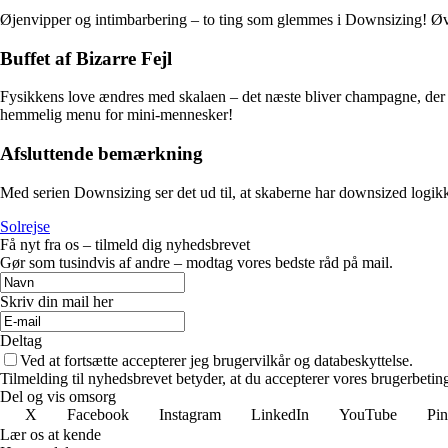
Øjenvipper og intimbarbering – to ting som glemmes i Downsizing! Øv
Buffet af Bizarre Fejl
Fysikkens love ændres med skalaen – det næste bliver champagne, de
hemmelig menu for mini-mennesker!
Afsluttende bemærkning
Med serien Downsizing ser det ud til, at skaberne har downsized logik
Solrejse
Få nyt fra os – tilmeld dig nyhedsbrevet
Gør som tusindvis af andre – modtag vores bedste råd på mail.
Skriv din mail her
Deltag
Ved at fortsætte accepterer jeg brugervilkår og databeskyttelse.
Tilmelding til nyhedsbrevet betyder, at du accepterer vores brugerbeti
Del og vis omsorg
X
Facebook
Instagram
LinkedIn
YouTube
Pin
Lær os at kende