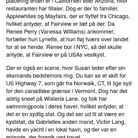
placering enten er i Californien eller Arizona, hvor
restauranten har filialer. Dog er der to familier,
Applewhites og Mayfairs, der er flyttet fra Chicago,
hvilket antyder, at Fairview er tæt på der. Da
Renee Perry (Vanessa Williams) ankommer,
fortæller hun Lynette, at hun fløj tværs over landet
for at se hende. Renee bor i NYC, så det skulle
antyde, at Fairview er på USAs vestkyst.
Der er også en scene, hvor Susan leder efter sin
eksmands bedstemors ring. Du kan se et skilt for
US Highway 7, som går fra Norwalk, CT, til lige syd
for den canadiske grænse i Vermont. Dog har det
aldrig sneet på Wisteria Lane, og folk har
swimmingpools i deres haver, hvilket antyder, at
det er en sydlig stat. Og det ser ud til at være en
kyststat, da Gabrielles anden mand, Victor Lang,
havde en yacht i en lokal havn, og der var en
episode, der foregik ved havet.