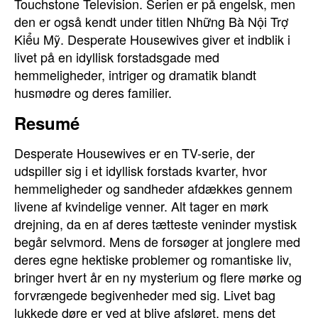
Touchstone Television. Serien er på engelsk, men
den er også kendt under titlen Những Bà Nội Trợ
Kiểu Mỹ. Desperate Housewives giver et indblik i
livet på en idyllisk forstadsgade med
hemmeligheder, intriger og dramatik blandt
husmødre og deres familier.
Resumé
Desperate Housewives er en TV-serie, der
udspiller sig i et idyllisk forstads kvarter, hvor
hemmeligheder og sandheder afdækkes gennem
livene af kvindelige venner. Alt tager en mørk
drejning, da en af deres tætteste veninder mystisk
begår selvmord. Mens de forsøger at jonglere med
deres egne hektiske problemer og romantiske liv,
bringer hvert år en ny mysterium og flere mørke og
forvrængede begivenheder med sig. Livet bag
lukkede døre er ved at blive afsløret, mens det