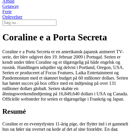
Afbud
Getaway
Ferie
Oplevelser
Coraline e a Porta Secreta
Coraline e a Porta Secreta er en amerikansk-japansk animeret TV-
serie, der blev udgivet den 19. februar 2009 i Portugal. Serien er
kendt under titlen Coraline og er tilgængelig på både engelsk og
russisk. Handlingen udspiller sig delvist i Portland, Oregon, USA.
Serien er produceret af Focus Features, Laika Entertainment og
Pandemonium med et skønnet budget på 60 millioner dollars. Serien
har høstet succes på box office med en indtjening på over 131
millioner dollars globalt. Serien skabte en
åbningsweekendindtjening på 16,849,640 dollars i USA og Canada.
Officielle websteder for serien er tilgængelige i Frankrig og Japan.
Resumé
Coraline er en eventyrlysten 11-årig pige, der flytter ind i et gammelt
hus og føler sig overset og kede af det af sine forældre. En dag