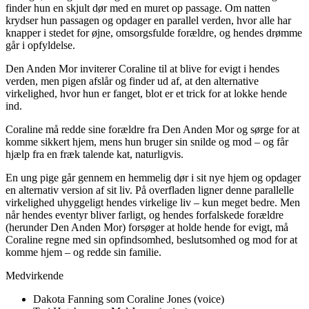
finder hun en skjult dør med en muret op passage. Om natten
krydser hun passagen og opdager en parallel verden, hvor alle har
knapper i stedet for øjne, omsorgsfulde forældre, og hendes drømme
går i opfyldelse.
Den Anden Mor inviterer Coraline til at blive for evigt i hendes
verden, men pigen afslår og finder ud af, at den alternative
virkelighed, hvor hun er fanget, blot er et trick for at lokke hende
ind.
Coraline må redde sine forældre fra Den Anden Mor og sørge for at
komme sikkert hjem, mens hun bruger sin snilde og mod – og får
hjælp fra en fræk talende kat, naturligvis.
En ung pige går gennem en hemmelig dør i sit nye hjem og opdager
en alternativ version af sit liv. På overfladen ligner denne parallelle
virkelighed uhyggeligt hendes virkelige liv – kun meget bedre. Men
når hendes eventyr bliver farligt, og hendes forfalskede forældre
(herunder Den Anden Mor) forsøger at holde hende for evigt, må
Coraline regne med sin opfindsomhed, beslutsomhed og mod for at
komme hjem – og redde sin familie.
Medvirkende
Dakota Fanning som Coraline Jones (voice)