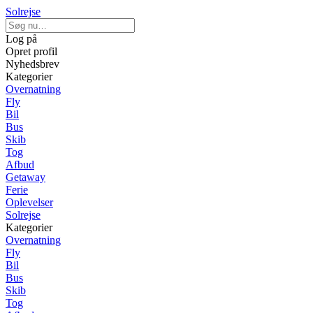
Solrejse
Log på
Opret profil
Nyhedsbrev
Kategorier
Overnatning
Fly
Bil
Bus
Skib
Tog
Afbud
Getaway
Ferie
Oplevelser
Solrejse
Kategorier
Overnatning
Fly
Bil
Bus
Skib
Tog