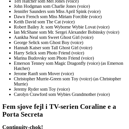
Teri Hatcher som Mel Jones (voice)
John Hodgman som Charlie Jones (voice)
Jennifer Saunders som Miss April Spink (voice)
Dawn French som Miss Miriam Forcible (voice)
Keith David som The Cat (voice)
Robert Bailey Jr. som Wyborne Wybie Lovat (voice)
Ian McShane som Mr. Sergei Alexander Bobinsky (voice)
Aankha Neal som Sweet Ghost Girl (voice)
George Selick som Ghost Boy (voice)
Hannah Kaiser som Tall Ghost Girl (voice)
Harry Selick som Photo Friend (voice)
Marina Budovsky som Photo Friend (voice)
Emerson Tenney som Magic Dragonfly (voice) (as Emerson
Hatcher)
Jerome Ranft som Mover (voice)
Christopher Murrie-Green som Toy (voice) (as Christopher
Murrie)
Jeremy Ryder som Toy (voice)
Carolyn Crawford som Wybies Grandmother (voice)
Fem sjove fejl i TV-serien Coraline e a
Porta Secreta
Continuity-chok!