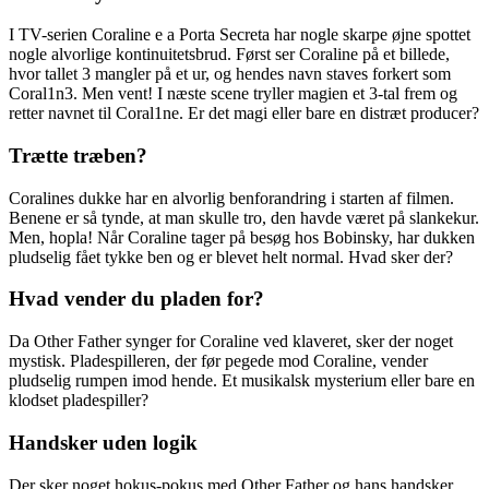
I TV-serien Coraline e a Porta Secreta har nogle skarpe øjne spottet
nogle alvorlige kontinuitetsbrud. Først ser Coraline på et billede,
hvor tallet 3 mangler på et ur, og hendes navn staves forkert som
Coral1n3. Men vent! I næste scene tryller magien et 3-tal frem og
retter navnet til Coral1ne. Er det magi eller bare en distræt producer?
Trætte træben?
Coralines dukke har en alvorlig benforandring i starten af filmen.
Benene er så tynde, at man skulle tro, den havde været på slankekur.
Men, hopla! Når Coraline tager på besøg hos Bobinsky, har dukken
pludselig fået tykke ben og er blevet helt normal. Hvad sker der?
Hvad vender du pladen for?
Da Other Father synger for Coraline ved klaveret, sker der noget
mystisk. Pladespilleren, der før pegede mod Coraline, vender
pludselig rumpen imod hende. Et musikalsk mysterium eller bare en
klodset pladespiller?
Handsker uden logik
Der sker noget hokus-pokus med Other Father og hans handsker.