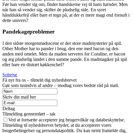
Før han vender sig om, finder handskerne vej til hans hænder. Men
når han så vender sig, skifter de pludselig side. En syret
hånddukkefejl eller bare et tegn på, at der er mere magi end fornuft i
dette univers?
Pandekageproblemer
I den sidste morgenmadsscene er der store madmysterier på spil.
Other Mother har to pander i brug, den ene med bacon og den
anden med omelet. Men da maden serveres for Coraline, er bacon
og æg pludselig landet i den samme pande. En madmagiker på spil
eller bare en distræt køkkenchef?
Solrejse
Få nyt fra os – tilmeld dig nyhedsbrevet
Gør som tusindvis af andre – modtag vores bedste råd på mail.
Skriv din mail her
Deltag
Tilmelding gennemført – tak
Ved at fortsætte accepterer jeg brugervilkår og databeskyttelse.
Tilmelding til nyhedsbrevet betyder, at du accepterer vores
brugerbetingelser og persondatapolitik. Du kan nemt framelde dig,