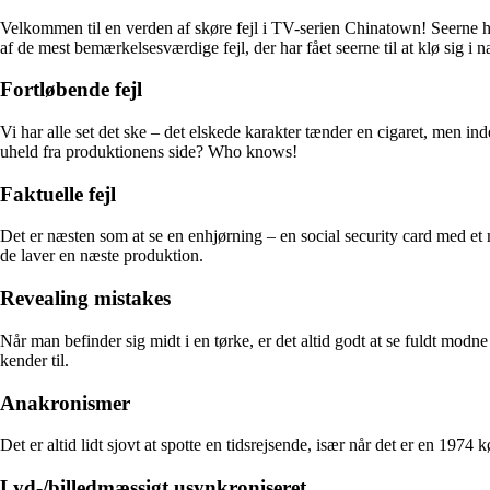
Velkommen til en verden af skøre fejl i TV-serien Chinatown! Seerne har
af de mest bemærkelsesværdige fejl, der har fået seerne til at klø sig i 
Fortløbende fejl
Vi har alle set det ske – det elskede karakter tænder en cigaret, men ind
uheld fra produktionens side? Who knows!
Faktuelle fejl
Det er næsten som at se en enhjørning – en social security card med et m
de laver en næste produktion.
Revealing mistakes
Når man befinder sig midt i en tørke, er det altid godt at se fuldt mod
kender til.
Anakronismer
Det er altid lidt sjovt at spotte en tidsrejsende, især når det er en 197
Lyd-/billedmæssigt usynkroniseret