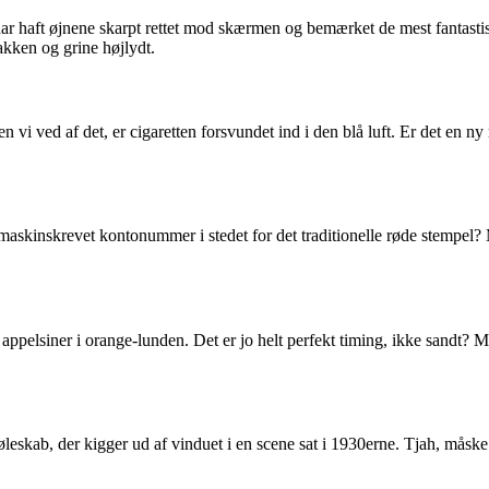
 haft øjnene skarpt rettet mod skærmen og bemærket de mest fantastiske f
nakken og grine højlydt.
en vi ved af det, er cigaretten forsvundet ind i den blå luft. Er det en 
askinskrevet kontonummer i stedet for det traditionelle røde stempel? Må
ne appelsiner i orange-lunden. Det er jo helt perfekt timing, ikke sandt
4 køleskab, der kigger ud af vinduet i en scene sat i 1930erne. Tjah, mås