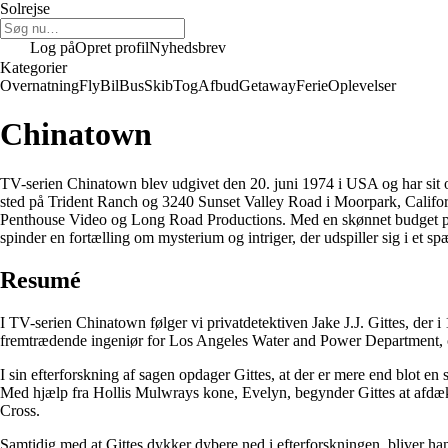
Solrejse
Log på
Opret profil
Nyhedsbrev
Kategorier
Overnatning
Fly
Bil
Bus
Skib
Tog
Afbud
Getaway
Ferie
Oplevelser
Chinatown
TV-serien Chinatown blev udgivet den 20. juni 1974 i USA og har sit o
sted på Trident Ranch og 3240 Sunset Valley Road i Moorpark, Califor
Penthouse Video og Long Road Productions. Med en skønnet budget p
spinder en fortælling om mysterium og intriger, der udspiller sig i et s
Resumé
I TV-serien Chinatown følger vi privatdetektiven Jake J.J. Gittes, der 
fremtrædende ingeniør for Los Angeles Water and Power Department, og 
I sin efterforskning af sagen opdager Gittes, at der er mere end blot en 
Med hjælp fra Hollis Mulwrays kone, Evelyn, begynder Gittes at afdækk
Cross.
Samtidig med at Gittes dykker dybere ned i efterforskningen, bliver h