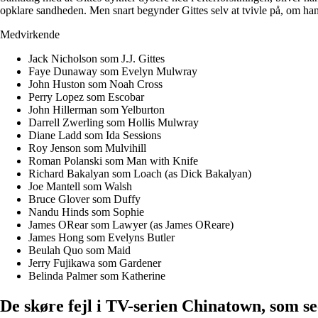
opklare sandheden. Men snart begynder Gittes selv at tvivle på, om han 
Medvirkende
Jack Nicholson som J.J. Gittes
Faye Dunaway som Evelyn Mulwray
John Huston som Noah Cross
Perry Lopez som Escobar
John Hillerman som Yelburton
Darrell Zwerling som Hollis Mulwray
Diane Ladd som Ida Sessions
Roy Jenson som Mulvihill
Roman Polanski som Man with Knife
Richard Bakalyan som Loach (as Dick Bakalyan)
Joe Mantell som Walsh
Bruce Glover som Duffy
Nandu Hinds som Sophie
James ORear som Lawyer (as James OReare)
James Hong som Evelyns Butler
Beulah Quo som Maid
Jerry Fujikawa som Gardener
Belinda Palmer som Katherine
De skøre fejl i TV-serien Chinatown, som s