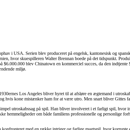
phav i USA. Serien blev produceret på engelsk, kantonesisk og spansk,
nien, hvor skuespilleren Walter Brennan boede på det tidspunkt. Produ
å $6.000.000 blev Chinatown en kommerciel succes, da den indtjente
pændende miljø.
i 1930ernes Los Angeles bliver hyret til at afsløre en ægtemand i utrosk
hvis kone mistænker ham for at være utro. Men snart bliver Gittes fan
simpel utroskabssag på spil. Han bliver involveret i et farligt spil, hvor
e hemmeligheder om både familiens professionelle og personlige forhol
an konfronteret med en række intriger og farlige magtspil, hvor korrup