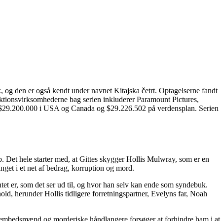
 og den er også kendt under navnet Kitajska četrt. Optagelserne fandt
ktionsvirksomhederne bag serien inkluderer Paramount Pictures,
 $29.200.000 i USA og Canada og $29.226.502 på verdensplan. Serien
ab. Det hele starter med, at Gittes skygger Hollis Mulwray, som er en
get i et net af bedrag, korruption og mord.
 intet er, som det ser ud til, og hvor han selv kan ende som syndebuk.
d, herunder Hollis tidligere forretningspartner, Evelyns far, Noah
te embedsmænd og morderiske håndlangere forsøger at forhindre ham i at