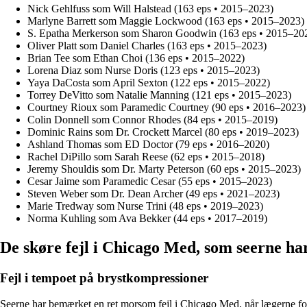
Nick Gehlfuss som Will Halstead (163 eps • 2015–2023)
Marlyne Barrett som Maggie Lockwood (163 eps • 2015–2023)
S. Epatha Merkerson som Sharon Goodwin (163 eps • 2015–20
Oliver Platt som Daniel Charles (163 eps • 2015–2023)
Brian Tee som Ethan Choi (136 eps • 2015–2022)
Lorena Diaz som Nurse Doris (123 eps • 2015–2023)
Yaya DaCosta som April Sexton (122 eps • 2015–2022)
Torrey DeVitto som Natalie Manning (121 eps • 2015–2023)
Courtney Rioux som Paramedic Courtney (90 eps • 2016–2023)
Colin Donnell som Connor Rhodes (84 eps • 2015–2019)
Dominic Rains som Dr. Crockett Marcel (80 eps • 2019–2023)
Ashland Thomas som ED Doctor (79 eps • 2016–2020)
Rachel DiPillo som Sarah Reese (62 eps • 2015–2018)
Jeremy Shouldis som Dr. Marty Peterson (60 eps • 2015–2023)
Cesar Jaime som Paramedic Cesar (55 eps • 2015–2023)
Steven Weber som Dr. Dean Archer (49 eps • 2021–2023)
Marie Tredway som Nurse Trini (48 eps • 2019–2023)
Norma Kuhling som Ava Bekker (44 eps • 2017–2019)
De skøre fejl i Chicago Med, som seerne ha
Fejl i tempoet på brystkompressioner
Seerne har bemærket en ret morsom fejl i Chicago Med, når lægerne fors