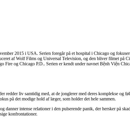
mber 2015 i USA. Serien foregår på et hospital i Chicago og fokuserer 
uceret af Wolf Films og Universal Television, og den bliver filmet på C
go Fire og Chicago P.D.. Serien er kendt under navnet Bệnh Viện Chica
der redder liv samtidig med, at de jonglerer med deres komplekse og føl
 fokus på det modige hold af læger, som holder det hele sammen.
er og danner intense relationer i den pulserende panik, der hersker på 
sige konfrontationer.