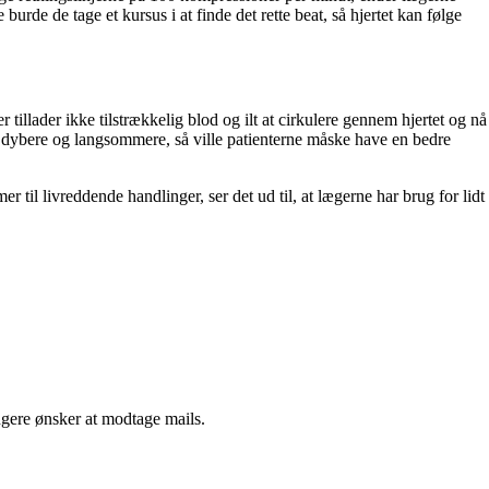
de de tage et kursus i at finde det rette beat, så hjertet kan følge
illader ikke tilstrækkelig blod og ilt at cirkulere gennem hjertet og nå
t dybere og langsommere, så ville patienterne måske have en bedre
r til livreddende handlinger, ser det ud til, at lægerne har brug for lidt
ngere ønsker at modtage mails.