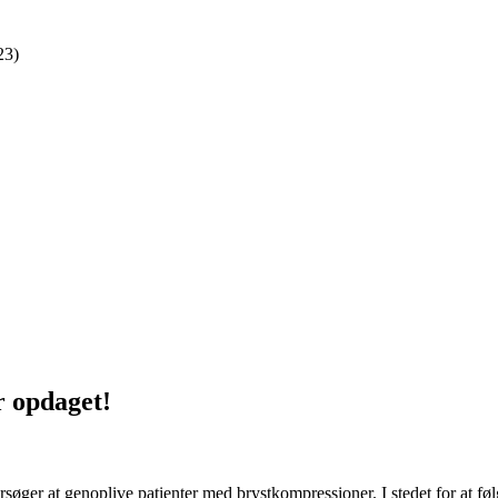
23)
r opdaget!
øger at genoplive patienter med brystkompressioner. I stedet for at fø