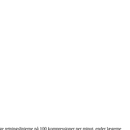
lge retningslinjerne på 100 kompressioner per minut, ender lægerne