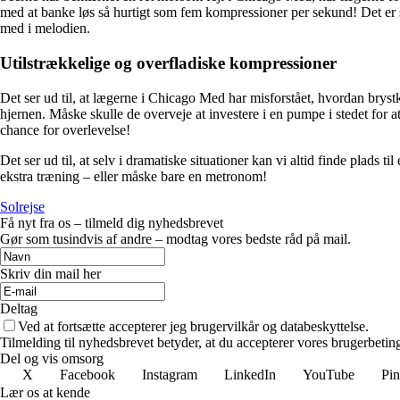
med at banke løs så hurtigt som fem kompressioner per sekund! Det er so
med i melodien.
Utilstrækkelige og overfladiske kompressioner
Det ser ud til, at lægerne i Chicago Med har misforstået, hvordan brystk
hjernen. Måske skulle de overveje at investere i en pumpe i stedet for
chance for overlevelse!
Det ser ud til, at selv i dramatiske situationer kan vi altid finde plads
ekstra træning – eller måske bare en metronom!
Solrejse
Få nyt fra os – tilmeld dig nyhedsbrevet
Gør som tusindvis af andre – modtag vores bedste råd på mail.
Skriv din mail her
Deltag
Ved at fortsætte accepterer jeg brugervilkår og databeskyttelse.
Tilmelding til nyhedsbrevet betyder, at du accepterer vores brugerbeti
Del og vis omsorg
X
Facebook
Instagram
LinkedIn
YouTube
Pin
Lær os at kende