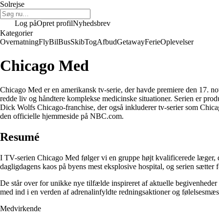
Solrejse
Log på
Opret profil
Nyhedsbrev
Kategorier
Overnatning
Fly
Bil
Bus
Skib
Tog
Afbud
Getaway
Ferie
Oplevelser
Chicago Med
Chicago Med er en amerikansk tv-serie, der havde premiere den 17. nove
redde liv og håndtere komplekse medicinske situationer. Serien er prod
Dick Wolfs Chicago-franchise, der også inkluderer tv-serier som Chica
den officielle hjemmeside på NBC.com.
Resumé
I TV-serien Chicago Med følger vi en gruppe højt kvalificerede læger, 
dagligdagens kaos på byens mest eksplosive hospital, og serien sætter
De står over for unikke nye tilfælde inspireret af aktuelle begivenhed
med ind i en verden af adrenalinfyldte redningsaktioner og følelsesmæs
Medvirkende