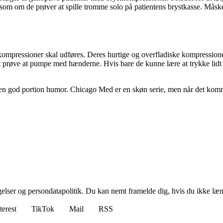
m om de prøver at spille tromme solo på patientens brystkasse. Måske bur
ompressioner skal udføres. Deres hurtige og overfladiske kompressioner t
 at prøve at pumpe med hænderne. Hvis bare de kunne lære at trykke lid
 til en god portion humor. Chicago Med er en skøn serie, men når det komme
ngelser og persondatapolitik. Du kan nemt framelde dig, hvis du ikke læ
terest
TikTok
Mail
RSS