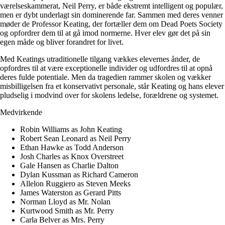
værelseskammerat, Neil Perry, er både ekstremt intelligent og populær,
men er dybt underlagt sin dominerende far. Sammen med deres venner
møder de Professor Keating, der fortæller dem om Dead Poets Society
og opfordrer dem til at gå imod normerne. Hver elev gør det på sin
egen måde og bliver forandret for livet.
Med Keatings utraditionelle tilgang vækkes elevernes ånder, de
opfordres til at være exceptionelle individer og udfordres til at opnå
deres fulde potentiale. Men da tragedien rammer skolen og vækker
misbilligelsen fra et konservativt personale, står Keating og hans elever
pludselig i modvind over for skolens ledelse, forældrene og systemet.
Medvirkende
Robin Williams as John Keating
Robert Sean Leonard as Neil Perry
Ethan Hawke as Todd Anderson
Josh Charles as Knox Overstreet
Gale Hansen as Charlie Dalton
Dylan Kussman as Richard Cameron
Allelon Ruggiero as Steven Meeks
James Waterston as Gerard Pitts
Norman Lloyd as Mr. Nolan
Kurtwood Smith as Mr. Perry
Carla Belver as Mrs. Perry