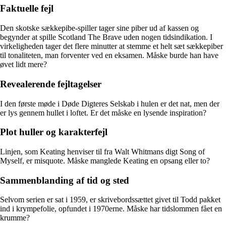
Faktuelle fejl
Den skotske sækkepibe-spiller tager sine piber ud af kassen og
begynder at spille Scotland The Brave uden nogen tidsindikation. I
virkeligheden tager det flere minutter at stemme et helt sæt sækkepiber
til tonaliteten, man forventer ved en eksamen. Måske burde han have
øvet lidt mere?
Revealerende fejltagelser
I den første møde i Døde Digteres Selskab i hulen er det nat, men der
er lys gennem hullet i loftet. Er det måske en lysende inspiration?
Plot huller og karakterfejl
Linjen, som Keating henviser til fra Walt Whitmans digt Song of
Myself, er misquote. Måske manglede Keating en opsang eller to?
Sammenblanding af tid og sted
Selvom serien er sat i 1959, er skrivebordssættet givet til Todd pakket
ind i krympefolie, opfundet i 1970erne. Måske har tidslommen fået en
krumme?