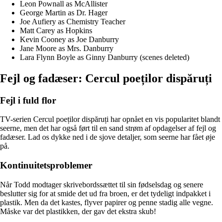
Leon Pownall as McAllister
George Martin as Dr. Hager
Joe Aufiery as Chemistry Teacher
Matt Carey as Hopkins
Kevin Cooney as Joe Danburry
Jane Moore as Mrs. Danburry
Lara Flynn Boyle as Ginny Danburry (scenes deleted)
Fejl og fadæser: Cercul poeților dispăruți
Fejl i fuld flor
TV-serien Cercul poeților dispăruți har opnået en vis popularitet blandt
seerne, men det har også ført til en sand strøm af opdagelser af fejl og
fadæser. Lad os dykke ned i de sjove detaljer, som seerne har fået øje
på.
Kontinuitetsproblemer
Når Todd modtager skrivebordssættet til sin fødselsdag og senere
beslutter sig for at smide det ud fra broen, er det tydeligt indpakket i
plastik. Men da det kastes, flyver papirer og penne stadig alle vegne.
Måske var det plastikken, der gav det ekstra skub!