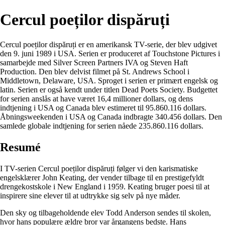
Cercul poeților dispăruți
Cercul poeților dispăruți er en amerikansk TV-serie, der blev udgivet
den 9. juni 1989 i USA. Serien er produceret af Touchstone Pictures i
samarbejde med Silver Screen Partners IVA og Steven Haft
Production. Den blev delvist filmet på St. Andrews School i
Middletown, Delaware, USA. Sproget i serien er primært engelsk og
latin. Serien er også kendt under titlen Dead Poets Society. Budgettet
for serien anslås at have været 16,4 millioner dollars, og dens
indtjening i USA og Canada blev estimeret til 95.860.116 dollars.
Åbningsweekenden i USA og Canada indbragte 340.456 dollars. Den
samlede globale indtjening for serien nåede 235.860.116 dollars.
Resumé
I TV-serien Cercul poeților dispăruți følger vi den karismatiske
engelsklærer John Keating, der vender tilbage til en prestigefyldt
drengekostskole i New England i 1959. Keating bruger poesi til at
inspirere sine elever til at udtrykke sig selv på nye måder.
Den sky og tilbageholdende elev Todd Anderson sendes til skolen,
hvor hans populære ældre bror var årgangens bedste. Hans