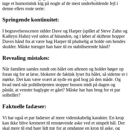
tage et humoristisk kig på nogle af de mest underholdende fejl i
denne ellers roste serie:
Springende kontinuitet:
I begravelsesscenen sidder Dave og Harper (spillet af Steve Zahn og
Kathryn Hahn) ved siden af hinanden, og i løbet af skiftene hopper
Daves hånd fra at være bag Harper til pludselig at holde om hendes
skulder. Måske trænger han bare til en stabiliserende hånd?
Revealing mistakes:
Når familien samles rundt om bålet om aftenen og holder bøger op
foran sig for at læse, blokerer de faktisk lyset fra bålet, så siderne er i
mørke. Det kan være svært at nyde en god bog på den måde. Og
hvad med når politibetjenten stopper bussen midt på dagen og
påstår, at venstre baglygte er gået? Måske har han brug for et par
solbriller?
Faktuelle fadæser:
Vi har også et par fadæser af mere videnskabelig karakter. En krop
kan ikke blive kremeret til renstøvende aske ved et simpelt bål. Der
skal mere til end bare lidt træ for at omdanne en krop til aske, og