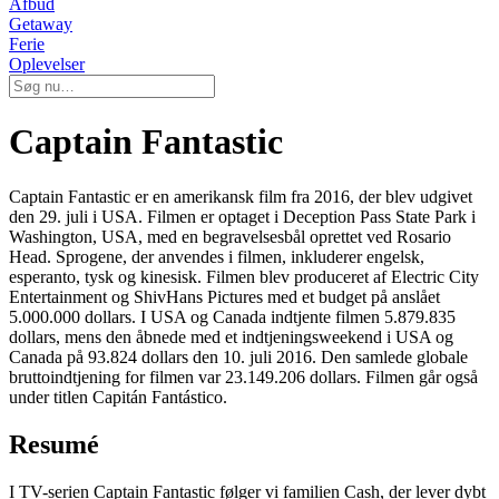
Afbud
Getaway
Ferie
Oplevelser
Captain Fantastic
Captain Fantastic er en amerikansk film fra 2016, der blev udgivet
den 29. juli i USA. Filmen er optaget i Deception Pass State Park i
Washington, USA, med en begravelsesbål oprettet ved Rosario
Head. Sprogene, der anvendes i filmen, inkluderer engelsk,
esperanto, tysk og kinesisk. Filmen blev produceret af Electric City
Entertainment og ShivHans Pictures med et budget på anslået
5.000.000 dollars. I USA og Canada indtjente filmen 5.879.835
dollars, mens den åbnede med et indtjeningsweekend i USA og
Canada på 93.824 dollars den 10. juli 2016. Den samlede globale
bruttoindtjening for filmen var 23.149.206 dollars. Filmen går også
under titlen Capitán Fantástico.
Resumé
I TV-serien Captain Fantastic følger vi familien Cash, der lever dybt