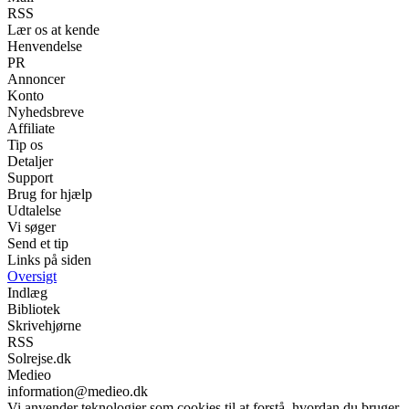
RSS
Lær os at kende
Henvendelse
PR
Annoncer
Konto
Nyhedsbreve
Affiliate
Tip os
Detaljer
Support
Brug for hjælp
Udtalelse
Vi søger
Send et tip
Links på siden
Oversigt
Indlæg
Bibliotek
Skrivehjørne
RSS
Solrejse.dk
Medieo
information@medieo.dk
Vi anvender teknologier som cookies til at forstå, hvordan du bruger