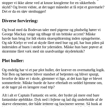
stopper vi ikke alene ved at knuse knoglerne for en sikkerheds
skyld? Og hvem vidste, at det tager måneder at få rejst et gravmæle?
Det er da en sløv stenhugger!
Diverse forvirring:
Og hvad med da Bodevan taler med pigerne og pludselig hører vi
George Mackay snige sig tilbage til sin britiske accent? Måske
havde han brug for lidt ekstra skuespiltræning inden optagelserne.
Og når Kielyr er ved at skyde fåret med bue og pil, har hun pilen på
indersiden af buen i stedet for ydersiden. Måske hun bare prøver at
skræmme fåret væk med sin usædvanlige skydeteknik?
Plot huller:
Og endelig har vi et par plot huller, der kræver en overnaturlig logik.
Når Ben og børnene bliver standset af betjenten og bliver spurgt,
hvorfor de ikke er i skole, glemmer vi lige, at det kun lige er blevet
sommerferie. Måske burde de have efterladt en seddel hjemme om,
at de tager på en længere road trip?
Alt i alt er Captain Fantastic en serie, der byder på mere end bare
fantastiske øjeblikke. Dyk ned i fejlene og lad dig underholde af de
skæve elementer, der både irriterer og fascinerer seerne. Så husk at