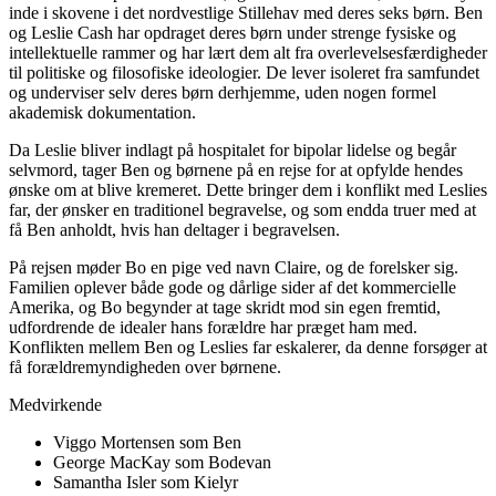
inde i skovene i det nordvestlige Stillehav med deres seks børn. Ben
og Leslie Cash har opdraget deres børn under strenge fysiske og
intellektuelle rammer og har lært dem alt fra overlevelsesfærdigheder
til politiske og filosofiske ideologier. De lever isoleret fra samfundet
og underviser selv deres børn derhjemme, uden nogen formel
akademisk dokumentation.
Da Leslie bliver indlagt på hospitalet for bipolar lidelse og begår
selvmord, tager Ben og børnene på en rejse for at opfylde hendes
ønske om at blive kremeret. Dette bringer dem i konflikt med Leslies
far, der ønsker en traditionel begravelse, og som endda truer med at
få Ben anholdt, hvis han deltager i begravelsen.
På rejsen møder Bo en pige ved navn Claire, og de forelsker sig.
Familien oplever både gode og dårlige sider af det kommercielle
Amerika, og Bo begynder at tage skridt mod sin egen fremtid,
udfordrende de idealer hans forældre har præget ham med.
Konflikten mellem Ben og Leslies far eskalerer, da denne forsøger at
få forældremyndigheden over børnene.
Medvirkende
Viggo Mortensen som Ben
George MacKay som Bodevan
Samantha Isler som Kielyr