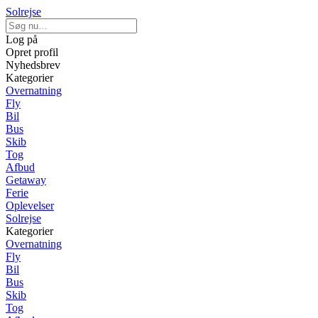
Solrejse
Log på
Opret profil
Nyhedsbrev
Kategorier
Overnatning
Fly
Bil
Bus
Skib
Tog
Afbud
Getaway
Ferie
Oplevelser
Solrejse
Kategorier
Overnatning
Fly
Bil
Bus
Skib
Tog