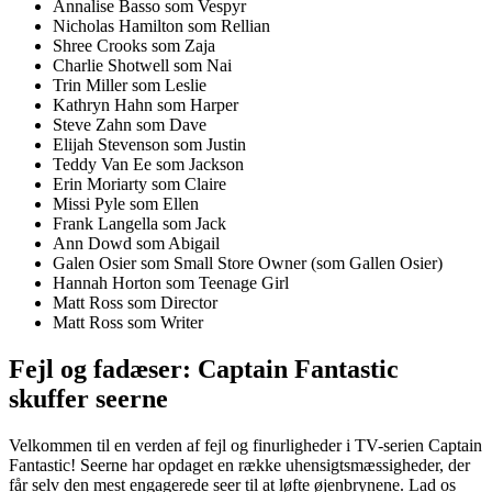
Annalise Basso som Vespyr
Nicholas Hamilton som Rellian
Shree Crooks som Zaja
Charlie Shotwell som Nai
Trin Miller som Leslie
Kathryn Hahn som Harper
Steve Zahn som Dave
Elijah Stevenson som Justin
Teddy Van Ee som Jackson
Erin Moriarty som Claire
Missi Pyle som Ellen
Frank Langella som Jack
Ann Dowd som Abigail
Galen Osier som Small Store Owner (som Gallen Osier)
Hannah Horton som Teenage Girl
Matt Ross som Director
Matt Ross som Writer
Fejl og fadæser: Captain Fantastic
skuffer seerne
Velkommen til en verden af fejl og finurligheder i TV-serien Captain
Fantastic! Seerne har opdaget en række uhensigtsmæssigheder, der
får selv den mest engagerede seer til at løfte øjenbrynene. Lad os