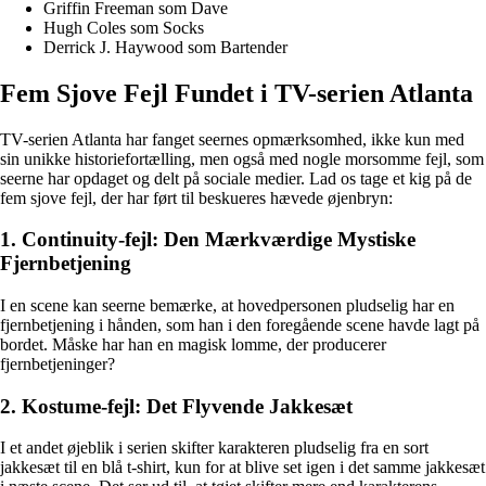
Griffin Freeman som Dave
Hugh Coles som Socks
Derrick J. Haywood som Bartender
Fem Sjove Fejl Fundet i TV-serien Atlanta
TV-serien Atlanta har fanget seernes opmærksomhed, ikke kun med
sin unikke historiefortælling, men også med nogle morsomme fejl, som
seerne har opdaget og delt på sociale medier. Lad os tage et kig på de
fem sjove fejl, der har ført til beskueres hævede øjenbryn:
1. Continuity-fejl: Den Mærkværdige Mystiske
Fjernbetjening
I en scene kan seerne bemærke, at hovedpersonen pludselig har en
fjernbetjening i hånden, som han i den foregående scene havde lagt på
bordet. Måske har han en magisk lomme, der producerer
fjernbetjeninger?
2. Kostume-fejl: Det Flyvende Jakkesæt
I et andet øjeblik i serien skifter karakteren pludselig fra en sort
jakkesæt til en blå t-shirt, kun for at blive set igen i det samme jakkesæt