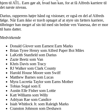
hjem til ATL. Earn gør alt, hvad han kan, for at få Alfreds karriere til
det næste niveau.
Darius, rapperens højre hånd og visionær, er også en del af Alfreds
følge. Når Earn ikke er travlt optaget af at styre sin fætters karriere,
tilbringer han meget af sin tid med sin bedste ven Vanessa, der er mor
til hans datter.
Medvirkende
Donald Glover som Earnest Earn Marks
Brian Tyree Henry som Alfred Paper Boi Miles
LaKeith Stanfield som Darius
Zazie Beetz som Van
Khris Davis som Tracy
RJ Walker som Clark County
Harold House Moore som Swiff
Matthew Barnes som Lucas
Myra Lucretia Taylor som Earns Mother
Tobias Segal som E
Austin Elle Fisher som Lottie
Katt Williams som Willy
Adriyan Rae som Candice
Isiah Whitlock Jr. som Raleigh Marks
Cranston Johnson som Deshawn