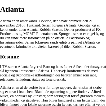
Atlanta
Atlanta er en amerikansk TV-serie, der havde premiere den 21.
november 2016 i Tyskland. Serien foregår i Atlanta, Georgia, og er
kendt under titlen Atlanta: Robbin Season. Den er produceret af FX
Productions og MGMT Entertainment. Sproget i serien er engelsk, og
du kan finde mere information på de officielle Facebook- og
Instagram-sider. Serien fokuserer sandsynligvis på livet i Atlanta og
eventuelle kriminelle aktiviteter, baseret på titlen Robbin Season.
Resumé
I TV-serien Atlanta følger vi Earn og hans fætter Alfred, der forsøger at
slå igennem i rapscenen i Atlanta. Undervejs konfronteres de med
sociale og økonomiske udfordringer, der berører emner som race,
relationer, fattigdom, status og forældreskab.
Atlanta er en af de bedste byer for unge rappere, der ønsker at skabe
sig et navn i branchen. Blandt de upcoming rappere finder vi Alfred
Miles, en populær ny kunstner, som forsøger at forstå grænsen mellem
virkeligheden og gadelivet. Han bliver håndteret af sin fætter Earn, der
bliver fanget i den lokale rapscene og sin fætters karriere efter at vende