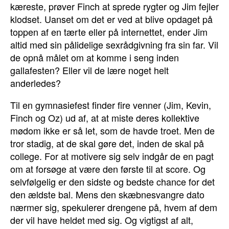
kæreste, prøver Finch at sprede rygter og Jim fejler
klodset. Uanset om det er ved at blive opdaget på
toppen af en tærte eller på internettet, ender Jim
altid med sin pålidelige sexrådgivning fra sin far. Vil
de opnå målet om at komme i seng inden
gallafesten? Eller vil de lære noget helt
anderledes?
Til en gymnasiefest finder fire venner (Jim, Kevin,
Finch og Oz) ud af, at at miste deres kollektive
mødom ikke er så let, som de havde troet. Men de
tror stadig, at de skal gøre det, inden de skal på
college. For at motivere sig selv indgår de en pagt
om at forsøge at være den første til at score. Og
selvfølgelig er den sidste og bedste chance for det
den ældste bal. Mens den skæbnesvangre dato
nærmer sig, spekulerer drengene på, hvem af dem
der vil have heldet med sig. Og vigtigst af alt,