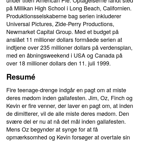
under titlen American Pie. Optagelserne fandt sted
på Millikan High School i Long Beach, Californien.
Produktionsselskaberne bag serien inkluderer
Universal Pictures, Zide-Perry Productions,
Newmarket Capital Group. Med et budget på
anslået 11 millioner dollars formåede serien at
indtjene over 235 millioner dollars på verdensplan,
med en åbningsweekend i USA og Canada på
over 18 millioner dollars den 11. juli 1999.
Resumé
Fire teenage-drenge indgår en pagt om at miste
deres mødom inden gallafesten. Jim, Oz, Finch og
Kevin er fire venner, der laver en pagt om, at inden
de dimitterer, vil de alle miste deres mødom. Den
svære del er nu at nå det mål inden gallafesten.
Mens Oz begynder at synge for at få
opmærksomhed og Kevin forsøger at overtale sin