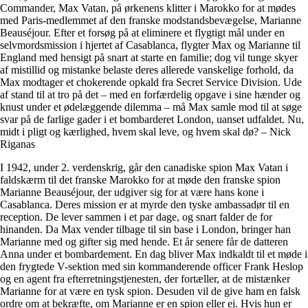
Commander, Max Vatan, på ørkenens klitter i Marokko for at mødes
med Paris-medlemmet af den franske modstandsbevægelse, Marianne
Beauséjour. Efter et forsøg på at eliminere et flygtigt mål under en
selvmordsmission i hjertet af Casablanca, flygter Max og Marianne til
England med hensigt på snart at starte en familie; dog vil tunge skyer
af mistillid og mistanke belaste deres allerede vanskelige forhold, da
Max modtager et chokerende opkald fra Secret Service Division. Ude
af stand til at tro på det – med en forfærdelig opgave i sine hænder og
knust under et ødelæggende dilemma – må Max samle mod til at søge
svar på de farlige gader i et bombarderet London, uanset udfaldet. Nu,
midt i pligt og kærlighed, hvem skal leve, og hvem skal dø? – Nick
Riganas
I 1942, under 2. verdenskrig, går den canadiske spion Max Vatan i
faldskærm til det franske Marokko for at møde den franske spion
Marianne Beauséjour, der udgiver sig for at være hans kone i
Casablanca. Deres mission er at myrde den tyske ambassadør til en
reception. De lever sammen i et par dage, og snart falder de for
hinanden. Da Max vender tilbage til sin base i London, bringer han
Marianne med og gifter sig med hende. Et år senere får de datteren
Anna under et bombardement. En dag bliver Max indkaldt til et møde i
den frygtede V-sektion med sin kommanderende officer Frank Heslop
og en agent fra efterretningstjenesten, der fortæller, at de mistænker
Marianne for at være en tysk spion. Desuden vil de give ham en falsk
ordre om at bekræfte, om Marianne er en spion eller ej. Hvis hun er