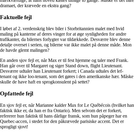
mærkværdige, at hans hoved kastes tilbage to gange. Måske er det bare
dramaet, der krævede en ekstra gang?
Faktuelle fejl
I løbet af 2. verdenskrig blev biler i Storbritannien malet med hvid
maling på kanterne af deres vinger for at øge synligheden for andre
trafikanter, da bilernes forlygter var tildækkede. Desværre blev denne
detalje overset i serien, og bilerne var ikke malet på denne måde. Mon
de havde glemt malingen?
En anden sjov fejl er, når Max er til fest hjemme og taler med Frank.
Han går over til Margaret og siger Stand down, flight Lieutenant.
Desværre udtaler han Lieutenant forkert; i Canada udtales det lef-
tenant og ikke loo-tenant, som det gøres i den amerikanske hær. Måske
skulle de have haft en sprogkonsulent på settet?
Opfattede fejl
En sjov fejl er, når Marianne kalder Max for Le Québécois (hvilket han
faktisk ikke er, da han er fra Ontario). Men selvom det er forkert,
refererer hun faktisk til hans dårlige fransk, som hun påpeger har en
Quebec-accen, i stedet for den påkrævede parisiske accent. Det er
sprogligt sjovt!