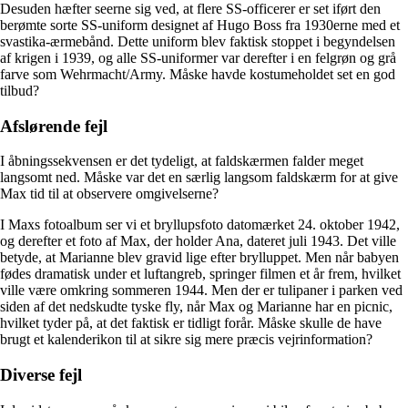
Desuden hæfter seerne sig ved, at flere SS-officerer er set iført den
berømte sorte SS-uniform designet af Hugo Boss fra 1930erne med et
svastika-ærmebånd. Dette uniform blev faktisk stoppet i begyndelsen
af krigen i 1939, og alle SS-uniformer var derefter i en felgrøn og grå
farve som Wehrmacht/Army. Måske havde kostumeholdet set en god
tilbud?
Afslørende fejl
I åbningssekvensen er det tydeligt, at faldskærmen falder meget
langsomt ned. Måske var det en særlig langsom faldskærm for at give
Max tid til at observere omgivelserne?
I Maxs fotoalbum ser vi et bryllupsfoto datomærket 24. oktober 1942,
og derefter et foto af Max, der holder Ana, dateret juli 1943. Det ville
betyde, at Marianne blev gravid lige efter brylluppet. Men når babyen
fødes dramatisk under et luftangreb, springer filmen et år frem, hvilket
ville være omkring sommeren 1944. Men der er tulipaner i parken ved
siden af det nedskudte tyske fly, når Max og Marianne har en picnic,
hvilket tyder på, at det faktisk er tidligt forår. Måske skulle de have
brugt et kalenderikon til at sikre sig mere præcis vejrinformation?
Diverse fejl