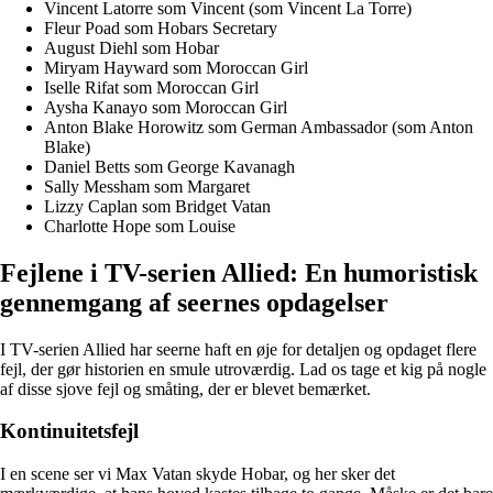
Vincent Latorre som Vincent (som Vincent La Torre)
Fleur Poad som Hobars Secretary
August Diehl som Hobar
Miryam Hayward som Moroccan Girl
Iselle Rifat som Moroccan Girl
Aysha Kanayo som Moroccan Girl
Anton Blake Horowitz som German Ambassador (som Anton
Blake)
Daniel Betts som George Kavanagh
Sally Messham som Margaret
Lizzy Caplan som Bridget Vatan
Charlotte Hope som Louise
Fejlene i TV-serien Allied: En humoristisk
gennemgang af seernes opdagelser
I TV-serien Allied har seerne haft en øje for detaljen og opdaget flere
fejl, der gør historien en smule utroværdig. Lad os tage et kig på nogle
af disse sjove fejl og småting, der er blevet bemærket.
Kontinuitetsfejl
I en scene ser vi Max Vatan skyde Hobar, og her sker det