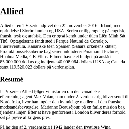
Allied
Allied er en TV-serie udgivet den 25. november 2016 i Irland, med
oprindelse i Storbritannien og USA. Serien er tilgængelig på engelsk,
fransk, tysk og arabisk. Den er også kendt under titlen Liên Minh Sát
Thủ. Optagelserne fandt sted i Parque Natural de Corralejo,
Fuerteventura, Kanariske Øer, Spanien (Sahara-ørkenens klitter).
Produktionsselskaberne bag serien inkluderer Paramount Pictures,
Huahua Media, GK Films. Filmen havde et budget på anslået
85.000.000 dollars og indtjente 40.098.064 dollars i USA og Canada
samt 119.520.023 dollars på verdensplan.
Resumé
I TV-serien Allied følger vi historien om den canadiske
efterretningsagent Max Vatan, som under 2. verdenskrig bliver sendt til
Nordafrika, hvor han møder den kvindelige medlem af den franske
modstandsbevægelse, Marianne Beauséjour, på en farlig mission bag
fjendens linjer. Efter at have genforenet i London bliver deres forhold
sat på prøve af krigens pres.
På højden af 2. verdenskrig i 1942 lander den frygtløse Wing