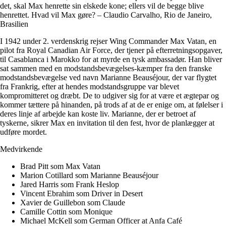
det, skal Max henrette sin elskede kone; ellers vil de begge blive
henrettet. Hvad vil Max gøre? – Claudio Carvalho, Rio de Janeiro,
Brasilien
I 1942 under 2. verdenskrig rejser Wing Commander Max Vatan, en
pilot fra Royal Canadian Air Force, der tjener på efterretningsopgaver,
til Casablanca i Marokko for at myrde en tysk ambassadør. Han bliver
sat sammen med en modstandsbevægelses-kæmper fra den franske
modstandsbevægelse ved navn Marianne Beauséjour, der var flygtet
fra Frankrig, efter at hendes modstandsgruppe var blevet
kompromitteret og dræbt. De to udgiver sig for at være et ægtepar og
kommer tættere på hinanden, på trods af at de er enige om, at følelser i
deres linje af arbejde kan koste liv. Marianne, der er betroet af
tyskerne, sikrer Max en invitation til den fest, hvor de planlægger at
udføre mordet.
Medvirkende
Brad Pitt som Max Vatan
Marion Cotillard som Marianne Beauséjour
Jared Harris som Frank Heslop
Vincent Ebrahim som Driver in Desert
Xavier de Guillebon som Claude
Camille Cottin som Monique
Michael McKell som German Officer at Anfa Café