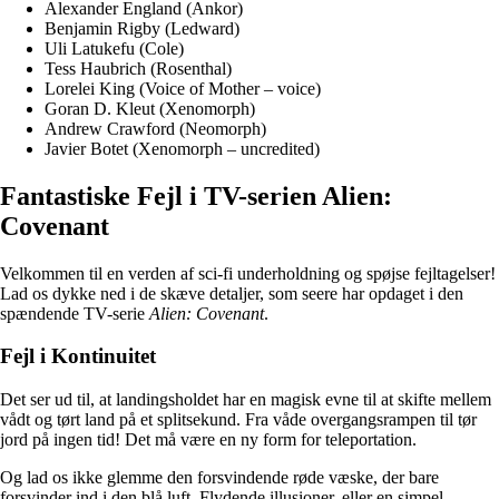
Alexander England (Ankor)
Benjamin Rigby (Ledward)
Uli Latukefu (Cole)
Tess Haubrich (Rosenthal)
Lorelei King (Voice of Mother – voice)
Goran D. Kleut (Xenomorph)
Andrew Crawford (Neomorph)
Javier Botet (Xenomorph – uncredited)
Fantastiske Fejl i TV-serien Alien:
Covenant
Velkommen til en verden af sci-fi underholdning og spøjse fejltagelser!
Lad os dykke ned i de skæve detaljer, som seere har opdaget i den
spændende TV-serie
Alien: Covenant
.
Fejl i Kontinuitet
Det ser ud til, at landingsholdet har en magisk evne til at skifte mellem
vådt og tørt land på et splitsekund. Fra våde overgangsrampen til tør
jord på ingen tid! Det må være en ny form for teleportation.
Og lad os ikke glemme den forsvindende røde væske, der bare
forsvinder ind i den blå luft. Flydende illusioner, eller en simpel