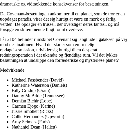
dramatiske og vidtrækkende konsekvenser for besætningen.
Da Covenant-besætningen ankommer til en planet, som de tror er en
uopdaget paradis, viser det sig hurtigt at være en mørk og farlig
verden. De opdager en trussel, der overstiger deres fantasi, og må
forsøge en skræmmende flugt for at overleve.
I år 2104 befinder rumskibet Covenant sig langt ude i galaksen på vej
mod destinationen. Hvad der starter som en fredelig
opdagelsesmission, udvikler sig hurtigt til en desperat
redningsoperation i det ukendte og fjendtlige rum. Vil det lykkes
besætningen at undslippe den forræderiske og mysteriøse planet?
Medvirkende
Michael Fassbender (David)
Katherine Waterston (Daniels)
Billy Crudup (Oram)
Danny McBride (Tennessee)
Demián Bichir (Lope)
Carmen Ejogo (Karine)
Jussie Smollett (Ricks)
Callie Hernandez (Upworth)
Amy Seimetz (Faris)
Nathaniel Dean (Hallett)