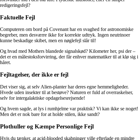
redigeringsfejl?
Faktuelle Fejl
Computeren om bord på Covenant har en svaghed for astronomiske
begreber, men desværre ikke for korrekte udtryk. Ingen neutrinoer
kunne beskadige skibet, men en nøglefejl slår til!
Og hvad med Mothers blandede signalskød? Kilometer her, psi der –
det er en målestoksforvirring, der får enhver matematiker til at klø sig i
håret.
Fejltagelser, der ikke er fejl
Det viser sig, at selv Alien-planter har deres egne hemmeligheder.
Hvede uden insekter til at bestøve? Naturen er fuld af overraskelser,
selv for intergalaktiske opdagelsesrejsende!
Og hvem sagde, at lys i rumhjelme var praktisk? Vi kan ikke se noget!
Men det er nok bare for at holde stilen, ikke sandt?
Plothuller og Kæmpe Personlige Fejl
Hvis du tænker, at acid-blooded skabninger ville efterlade en mindre