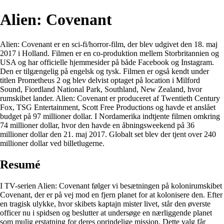
Alien: Covenant
Alien: Covenant er en sci-fi/horror-film, der blev udgivet den 18. maj
2017 i Holland. Filmen er en co-produktion mellem Storbritannien og
USA og har officielle hjemmesider på både Facebook og Instagram.
Den er tilgængelig på engelsk og tysk. Filmen er også kendt under
titlen Prometheus 2 og blev delvist optaget på location i Milford
Sound, Fiordland National Park, Southland, New Zealand, hvor
rumskibet lander. Alien: Covenant er produceret af Twentieth Century
Fox, TSG Entertainment, Scott Free Productions og havde et anslået
budget på 97 millioner dollar. I Nordamerika indtjente filmen omkring
74 millioner dollar, hvor den havde en åbningsweekend på 36
millioner dollar den 21. maj 2017. Globalt set blev der tjent over 240
millioner dollar ved billetlugerne.
Resumé
I TV-serien Alien: Covenant følger vi besætningen på kolonirumskibet
Covenant, der er på vej mod en fjern planet for at kolonisere den. Efter
en tragisk ulykke, hvor skibets kaptajn mister livet, står den øverste
officer nu i spidsen og beslutter at undersøge en nærliggende planet
som mulig erstatning for deres oprindelige mission. Dette valg får