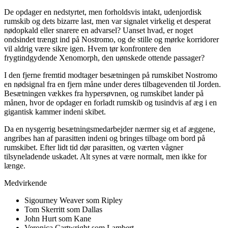
De opdager en nedstyrtet, men forholdsvis intakt, udenjordisk
rumskib og dets bizarre last, men var signalet virkelig et desperat
nødopkald eller snarere en advarsel? Uanset hvad, er noget
ondsindet trængt ind på Nostromo, og de stille og mørke korridorer
vil aldrig være sikre igen. Hvem tør konfrontere den
frygtindgydende Xenomorph, den uønskede ottende passager?
I den fjerne fremtid modtager besætningen på rumskibet Nostromo
en nødsignal fra en fjern måne under deres tilbagevenden til Jorden.
Besætningen vækkes fra hypersøvnen, og rumskibet lander på
månen, hvor de opdager en forladt rumskib og tusindvis af æg i en
gigantisk kammer indeni skibet.
Da en nysgerrig besætningsmedarbejder nærmer sig et af æggene,
angribes han af parasitten indeni og bringes tilbage om bord på
rumskibet. Efter lidt tid dør parasitten, og værten vågner
tilsyneladende uskadet. Alt synes at være normalt, men ikke for
længe.
Medvirkende
Sigourney Weaver som Ripley
Tom Skerritt som Dallas
John Hurt som Kane
Veronica Cartwright som Lambert