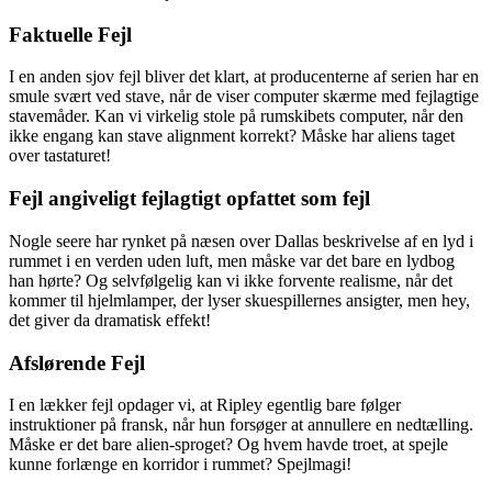
Faktuelle Fejl
I en anden sjov fejl bliver det klart, at producenterne af serien har en
smule svært ved stave, når de viser computer skærme med fejlagtige
stavemåder. Kan vi virkelig stole på rumskibets computer, når den
ikke engang kan stave alignment korrekt? Måske har aliens taget
over tastaturet!
Fejl angiveligt fejlagtigt opfattet som fejl
Nogle seere har rynket på næsen over Dallas beskrivelse af en lyd i
rummet i en verden uden luft, men måske var det bare en lydbog
han hørte? Og selvfølgelig kan vi ikke forvente realisme, når det
kommer til hjelmlamper, der lyser skuespillernes ansigter, men hey,
det giver da dramatisk effekt!
Afslørende Fejl
I en lækker fejl opdager vi, at Ripley egentlig bare følger
instruktioner på fransk, når hun forsøger at annullere en nedtælling.
Måske er det bare alien-sproget? Og hvem havde troet, at spejle
kunne forlænge en korridor i rummet? Spejlmagi!