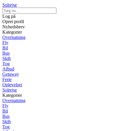
Solrejse
Log på
Opret profil
Nyhedsbrev
Kategorier
Overnatning
Fly
Bil
Bus
Skib
Tog
Afbud
Getaway
Ferie
Oplevelser
Solrejse
Kategorier
Overnatning
Fly
Bil
Bus
Skib
Tog