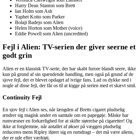
Harry Dean Stanton som Brett
Ian Holm som Ash
Yaphet Kotto som Parker
Bolaji Badejo som Alien
Helen Horton som Mother (voice)
Eddie Powell som Alien (uncredited)
Fejl i Alien: TV-serien der giver seerne et
godt grin
Alien er en klassisk TV-serie, der har skabt furore blandt seere, ikke
kun på grund af sin spændende handling, men også på grund af de
sjove fejl, der er blevet opdaget af ivrige fans. Lad os dykke ned i
nogle af disse fejl, der får os til at kigge på serien med et skævt smil.
Continuity Fejl
En sjov fejl i Alien ses, når længden af Bretts cigaret pludselig
ændrer sig magisk under en samtale om en papegøje. Måske har
rumvæsner en forkærlighed for at skifte størrelse på cigaretter! Og
ikke at forglemme, når antallet af økser på væggen pludselig
reduceres mens Ripley ifører sig en rumdragt – det må være aliens,
der er ude efter værktøj.