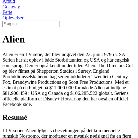
Afbud
Getaway
Ferie
Oplevelser
Alien
Alien er en TV-serie, der blev udgivet den 22. juni 1979 i USA.
Serien har sit ophav i både Storbritannien og USA og har engelsk
som sprog. Den er også kendt under titlen Alien: The Directors Cut
og blev filmet på Shepperton Studios i Surrey, England.
Produktionsselskaberne bag serien inkluderer Twentieth Century
Fox, Brandywine Productions og Scott Free Productions. Med et
estimat på en budget på $11.000.000 formåede Alien at indtjene
$81.900.459 i USA og Canada og $106.285.522 globalt. Seriens
officielle platform er Disney+ Hotstar og den har også en officiel
Facebook-side.
Resumé
I TV-serien Alien følger vi besætningen på det kommercielle
rumskib Nostromo, der modtager en mystisk nødsignal fra en fjern