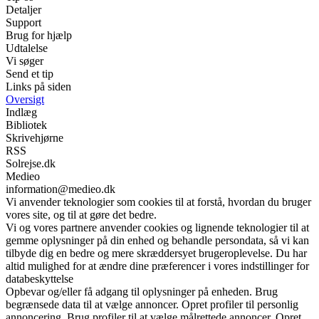
Detaljer
Support
Brug for hjælp
Udtalelse
Vi søger
Send et tip
Links på siden
Oversigt
Indlæg
Bibliotek
Skrivehjørne
RSS
Solrejse.dk
Medieo
information@medieo.dk
Vi anvender teknologier som cookies til at forstå, hvordan du bruger
vores site, og til at gøre det bedre.
Vi og vores partnere anvender cookies og lignende teknologier til at
gemme oplysninger på din enhed og behandle persondata, så vi kan
tilbyde dig en bedre og mere skræddersyet brugeroplevelse. Du har
altid mulighed for at ændre dine præferencer i vores indstillinger for
databeskyttelse
Opbevar og/eller få adgang til oplysninger på enheden. Brug
begrænsede data til at vælge annoncer. Opret profiler til personlig
annoncering. Brug profiler til at vælge målrettede annoncer. Opret