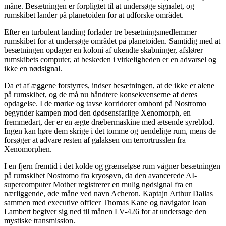
måne. Besætningen er forpligtet til at undersøge signalet, og
rumskibet lander på planetoiden for at udforske området.
Efter en turbulent landing forlader tre besætningsmedlemmer
rumskibet for at undersøge området på planetoiden. Samtidig med at
besætningen opdager en koloni af ukendte skabninger, afslører
rumskibets computer, at beskeden i virkeligheden er en advarsel og
ikke en nødsignal.
Da et af æggene forstyrres, indser besætningen, at de ikke er alene
på rumskibet, og de må nu håndtere konsekvenserne af deres
opdagelse. I de mørke og tavse korridorer ombord på Nostromo
begynder kampen mod den dødsensfarlige Xenomorph, en
fremmedart, der er en ægte dræbermaskine med ætsende syreblod.
Ingen kan høre dem skrige i det tomme og uendelige rum, mens de
forsøger at advare resten af galaksen om terrortrusslen fra
Xenomorphen.
I en fjern fremtid i det kolde og grænseløse rum vågner besætningen
på rumskibet Nostromo fra kryosøvn, da den avancerede AI-
supercomputer Mother registrerer en mulig nødsignal fra en
nærliggende, øde måne ved navn Acheron. Kaptajn Arthur Dallas
sammen med executive officer Thomas Kane og navigator Joan
Lambert begiver sig ned til månen LV-426 for at undersøge den
mystiske transmission.