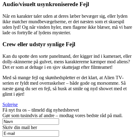
Audio/visuelt usynkroniserede Fejl
Når en karakter taler uden at deres læber bevæger sig, eller lyden
ikke matcher mundbevægelserne, er det næsten som et skuespil
uden lyd! Og når vinden hyler, men flagene ikke blæser, må vi bare
lade os fortrylle af lydens mysterier.
Crew eller udstyr synlige Fejl
Kan du spotte den sorte panelmand, der kigger ind i kameraet, eller
dolly-skinnerne på gulvet, mens karaktererne kæmper mod aliens?
Det er som at deltage i en sjov skattejagt efter filmteamet!
Med så mange fejl og skønhedspletter er det klart, at Alien TV-
serien er fyldt med overraskelser – både gode og morsomme. Så
næste gang du ser en fejl, så husk at smile og nyd showet med et
glimt i øjet!
Solrejse
Få nyt fra os – tilmeld dig nyhedsbrevet
Gør som tusindvis af andre – modtag vores bedste råd på mail.
Skriv din mail her