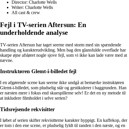
Director: Charlotte Wells
Writer: Charlotte Wells
All cast & crew
Fejl i TV-serien Aftersun: En
underholdende analyse
TV-serien Aftersun har taget seerne med storm med sin spændende
handling og karakterudvikling. Men bag den glansfulde overflade har
skarpe øjne afsløret nogle sjove fejl, som vi ikke kan lade være med at
nævne.
Instruktøren Glemt-i-billedet fejl
I en afgørende scene kan seerne ikke undgå at bemærke instruktøren
Glemt-i-billedet, som pludselig står og gestikulerer i baggrunden. Han
er næsten mere i fokus end skuespillerne selv! Er det en ny metode til
at inkludere filmholdet i selve serien?
Tidsrejsende rekvisitter
I løbet af serien skifter rekvisitterne karakter hyppigt. En kaffekop, der
er tom i den ene scene, er pludselig fyldt til randen i den næste, og en