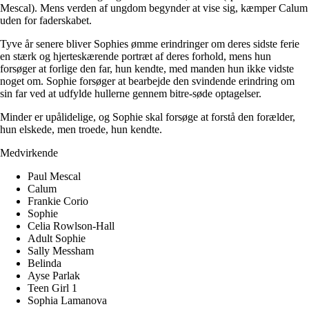
Mescal). Mens verden af ungdom begynder at vise sig, kæmper Calum
uden for faderskabet.
Tyve år senere bliver Sophies ømme erindringer om deres sidste ferie
en stærk og hjerteskærende portræt af deres forhold, mens hun
forsøger at forlige den far, hun kendte, med manden hun ikke vidste
noget om. Sophie forsøger at bearbejde den svindende erindring om
sin far ved at udfylde hullerne gennem bitre-søde optagelser.
Minder er upålidelige, og Sophie skal forsøge at forstå den forælder,
hun elskede, men troede, hun kendte.
Medvirkende
Paul Mescal
Calum
Frankie Corio
Sophie
Celia Rowlson-Hall
Adult Sophie
Sally Messham
Belinda
Ayse Parlak
Teen Girl 1
Sophia Lamanova