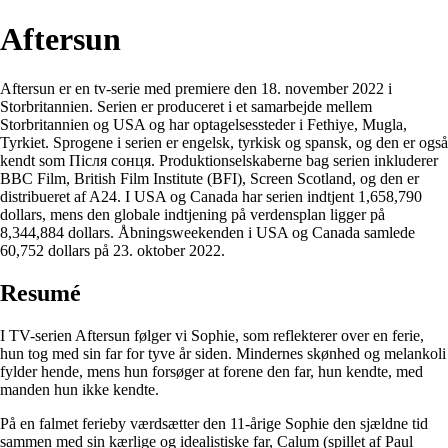
Aftersun
Aftersun er en tv-serie med premiere den 18. november 2022 i
Storbritannien. Serien er produceret i et samarbejde mellem
Storbritannien og USA og har optagelsessteder i Fethiye, Mugla,
Tyrkiet. Sprogene i serien er engelsk, tyrkisk og spansk, og den er også
kendt som Після сонця. Produktionselskaberne bag serien inkluderer
BBC Film, British Film Institute (BFI), Screen Scotland, og den er
distribueret af A24. I USA og Canada har serien indtjent 1,658,790
dollars, mens den globale indtjening på verdensplan ligger på
8,344,884 dollars. Åbningsweekenden i USA og Canada samlede
60,752 dollars på 23. oktober 2022.
Resumé
I TV-serien Aftersun følger vi Sophie, som reflekterer over en ferie,
hun tog med sin far for tyve år siden. Mindernes skønhed og melankoli
fylder hende, mens hun forsøger at forene den far, hun kendte, med
manden hun ikke kendte.
På en falmet ferieby værdsætter den 11-årige Sophie den sjældne tid
sammen med sin kærlige og idealistiske far, Calum (spillet af Paul