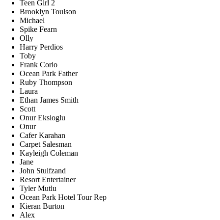
Teen Girl 2
Brooklyn Toulson
Michael
Spike Fearn
Olly
Harry Perdios
Toby
Frank Corio
Ocean Park Father
Ruby Thompson
Laura
Ethan James Smith
Scott
Onur Eksioglu
Onur
Cafer Karahan
Carpet Salesman
Kayleigh Coleman
Jane
John Stuifzand
Resort Entertainer
Tyler Mutlu
Ocean Park Hotel Tour Rep
Kieran Burton
Alex