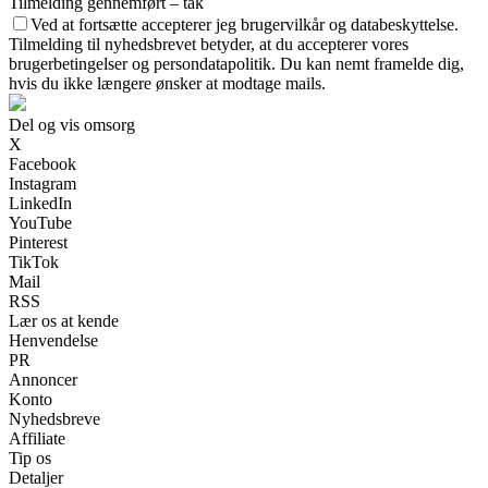
Tilmelding gennemført – tak
Ved at fortsætte accepterer jeg brugervilkår og databeskyttelse.
Tilmelding til nyhedsbrevet betyder, at du accepterer vores
brugerbetingelser og persondatapolitik. Du kan nemt framelde dig,
hvis du ikke længere ønsker at modtage mails.
Del og vis omsorg
X
Facebook
Instagram
LinkedIn
YouTube
Pinterest
TikTok
Mail
RSS
Lær os at kende
Henvendelse
PR
Annoncer
Konto
Nyhedsbreve
Affiliate
Tip os
Detaljer