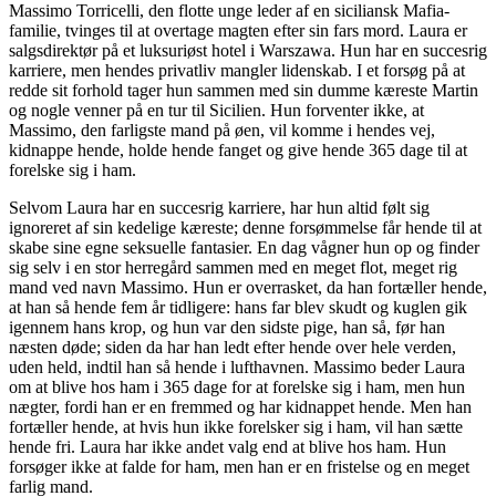
Massimo Torricelli, den flotte unge leder af en siciliansk Mafia-
familie, tvinges til at overtage magten efter sin fars mord. Laura er
salgsdirektør på et luksuriøst hotel i Warszawa. Hun har en succesrig
karriere, men hendes privatliv mangler lidenskab. I et forsøg på at
redde sit forhold tager hun sammen med sin dumme kæreste Martin
og nogle venner på en tur til Sicilien. Hun forventer ikke, at
Massimo, den farligste mand på øen, vil komme i hendes vej,
kidnappe hende, holde hende fanget og give hende 365 dage til at
forelske sig i ham.
Selvom Laura har en succesrig karriere, har hun altid følt sig
ignoreret af sin kedelige kæreste; denne forsømmelse får hende til at
skabe sine egne seksuelle fantasier. En dag vågner hun op og finder
sig selv i en stor herregård sammen med en meget flot, meget rig
mand ved navn Massimo. Hun er overrasket, da han fortæller hende,
at han så hende fem år tidligere: hans far blev skudt og kuglen gik
igennem hans krop, og hun var den sidste pige, han så, før han
næsten døde; siden da har han ledt efter hende over hele verden,
uden held, indtil han så hende i lufthavnen. Massimo beder Laura
om at blive hos ham i 365 dage for at forelske sig i ham, men hun
nægter, fordi han er en fremmed og har kidnappet hende. Men han
fortæller hende, at hvis hun ikke forelsker sig i ham, vil han sætte
hende fri. Laura har ikke andet valg end at blive hos ham. Hun
forsøger ikke at falde for ham, men han er en fristelse og en meget
farlig mand.