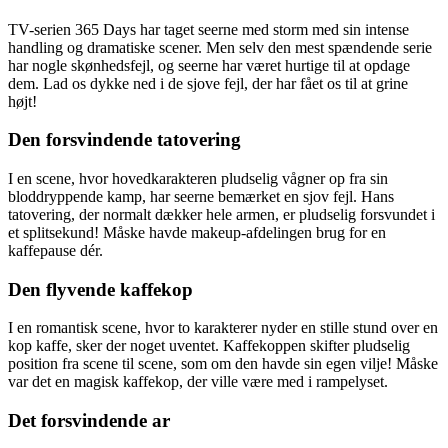
TV-serien 365 Days har taget seerne med storm med sin intense
handling og dramatiske scener. Men selv den mest spændende serie
har nogle skønhedsfejl, og seerne har været hurtige til at opdage
dem. Lad os dykke ned i de sjove fejl, der har fået os til at grine
højt!
Den forsvindende tatovering
I en scene, hvor hovedkarakteren pludselig vågner op fra sin
bloddryppende kamp, har seerne bemærket en sjov fejl. Hans
tatovering, der normalt dækker hele armen, er pludselig forsvundet i
et splitsekund! Måske havde makeup-afdelingen brug for en
kaffepause dér.
Den flyvende kaffekop
I en romantisk scene, hvor to karakterer nyder en stille stund over en
kop kaffe, sker der noget uventet. Kaffekoppen skifter pludselig
position fra scene til scene, som om den havde sin egen vilje! Måske
var det en magisk kaffekop, der ville være med i rampelyset.
Det forsvindende ar