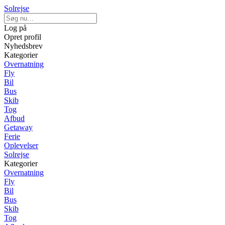
Solrejse
Log på
Opret profil
Nyhedsbrev
Kategorier
Overnatning
Fly
Bil
Bus
Skib
Tog
Afbud
Getaway
Ferie
Oplevelser
Solrejse
Kategorier
Overnatning
Fly
Bil
Bus
Skib
Tog