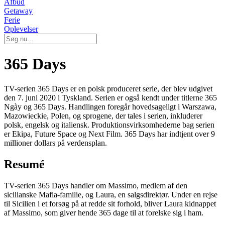
Afbud
Getaway
Ferie
Oplevelser
365 Days
TV-serien 365 Days er en polsk produceret serie, der blev udgivet
den 7. juni 2020 i Tyskland. Serien er også kendt under titlerne 365
Ngày og 365 Days. Handlingen foregår hovedsageligt i Warszawa,
Mazowieckie, Polen, og sprogene, der tales i serien, inkluderer
polsk, engelsk og italiensk. Produktionsvirksomhederne bag serien
er Ekipa, Future Space og Next Film. 365 Days har indtjent over 9
millioner dollars på verdensplan.
Resumé
TV-serien 365 Days handler om Massimo, medlem af den
sicilianske Mafia-familie, og Laura, en salgsdirektør. Under en rejse
til Sicilien i et forsøg på at redde sit forhold, bliver Laura kidnappet
af Massimo, som giver hende 365 dage til at forelske sig i ham.