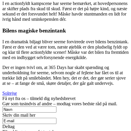
I en actionfyldt kampscene har seerne bemærket, at hovedpersonens
ar skifter plads fra skud til skud. Først er det på højre kind, og næste
sekund er det forsvundet helt! Måske havde stuntmanden en lidt for
ivrig hånd med sminkepenslen dér.
Bilens magiske benzintank
I en dramatisk biljagt bliver seerne forvirrede over bilens benzintank.
Først er den ved at være tom, næste øjeblik er den pludselig fyldt op
og klar til flere actionfyldte scener! Måske var det bilen fra fremtiden
med en indbygget selvforsynende energikilde.
Der er ingen tvivl om, at 365 Days har skabt spænding og
underholdning for seerne, selvom nogle af fejlene har fået os til at
trække lidt på smilebåndet. Men hey, det er det, der gør serier sjove
at se – at fange de små, skøre detaljer, der går galt undervejs.
Solrejse
Få nyt fra os – tilmeld dig nyhedsbrevet
Gør som tusindvis af andre – modtag vores bedste råd på mail.
Skriv din mail her
Deltag