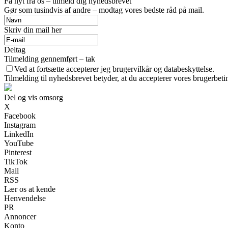
Få nyt fra os – tilmeld dig nyhedsbrevet
Gør som tusindvis af andre – modtag vores bedste råd på mail.
Skriv din mail her
Deltag
Tilmelding gennemført – tak
Ved at fortsætte accepterer jeg brugervilkår og databeskyttelse.
Tilmelding til nyhedsbrevet betyder, at du accepterer vores brugerbet
Del og vis omsorg
X
Facebook
Instagram
LinkedIn
YouTube
Pinterest
TikTok
Mail
RSS
Lær os at kende
Henvendelse
PR
Annoncer
Konto