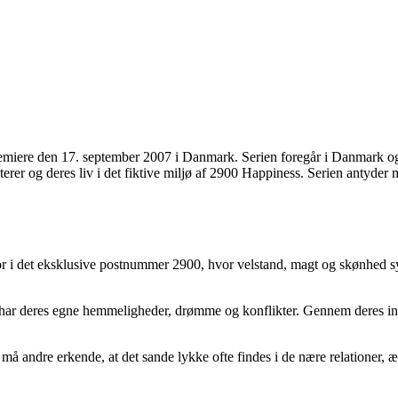
emiere den 17. september 2007 i Danmark. Serien foregår i Danmark og 
rer og deres liv i det fiktive miljø af 2900 Happiness. Serien antyder m
 bor i det eksklusive postnummer 2900, hvor velstand, magt og skønhed
le har deres egne hemmeligheder, drømme og konflikter. Gennem deres in
 andre erkende, at det sande lykke ofte findes i de nære relationer, ær