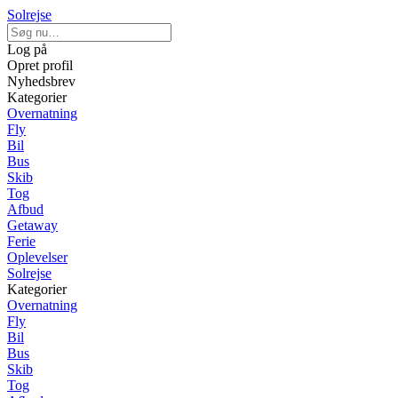
Solrejse
Log på
Opret profil
Nyhedsbrev
Kategorier
Overnatning
Fly
Bil
Bus
Skib
Tog
Afbud
Getaway
Ferie
Oplevelser
Solrejse
Kategorier
Overnatning
Fly
Bil
Bus
Skib
Tog