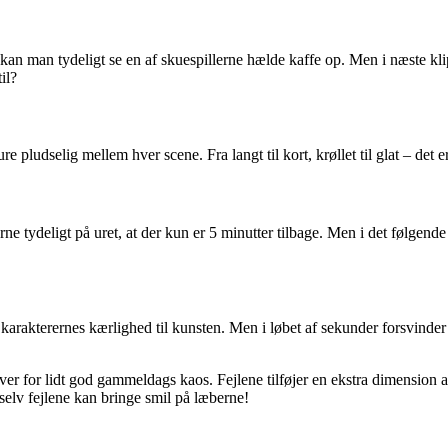
n, kan man tydeligt se en af skuespillerne hælde kaffe op. Men i næste k
il?
sure pludselig mellem hver scene. Fra langt til kort, krøllet til glat – det
ne tydeligt på uret, at der kun er 5 minutter tilbage. Men i det følgende
arakterernes kærlighed til kunsten. Men i løbet af sekunder forsvinder s
r for lidt god gammeldags kaos. Fejlene tilføjer en ekstra dimension af
t selv fejlene kan bringe smil på læberne!