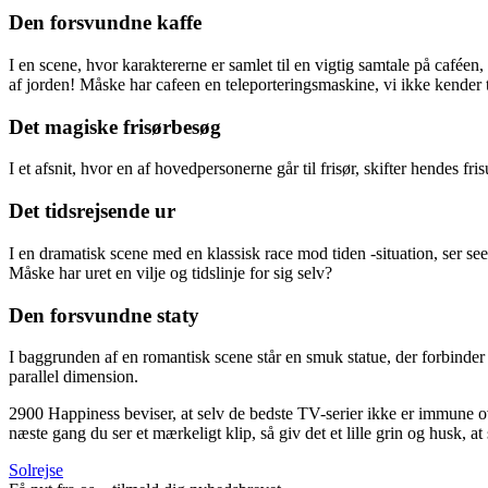
Den forsvundne kaffe
I en scene, hvor karaktererne er samlet til en vigtig samtale på cafée
af jorden! Måske har cafeen en teleporteringsmaskine, vi ikke kender t
Det magiske frisørbesøg
I et afsnit, hvor en af hovedpersonerne går til frisør, skifter hendes fri
Det tidsrejsende ur
I en dramatisk scene med en klassisk race mod tiden -situation, ser seer
Måske har uret en vilje og tidslinje for sig selv?
Den forsvundne staty
I baggrunden af en romantisk scene står en smuk statue, der forbinder k
parallel dimension.
2900 Happiness beviser, at selv de bedste TV-serier ikke er immune ove
næste gang du ser et mærkeligt klip, så giv det et lille grin og husk, a
Solrejse