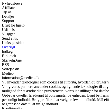
Nyhedsbreve
Affiliate
Tip os
Detaljer
Support
Brug for hjælp
Udtalelse
Vi søger
Send et tip
Links på siden
Oversigt
Indlæg
Bibliotek
Skrivehjørne
RSS
Solrejse.dk
Medieo
information@medieo.dk
Vi anvender teknologier som cookies til at forstå, hvordan du bruger vor
Vi og vores partnere anvender cookies og lignende teknologier til at
mulighed for at ændre dine præferencer i vores indstillinger for databe
Opbevar og/eller få adgang til oplysninger på enheden. Brug begrænsede 
personligt indhold. Brug profiler til at vælge relevant indhold. Mål e
begrænsede data til at vælge indhold
Konfiguration