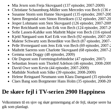
Mia Jexen som Freja Skovgaard (137 episoder, 2007-2009)
Christiane Schaumburg-Müller som Mercedes von Bech (136 e
Susanne Storm som Hanne Skovgaard (135 episoder, 2007-200
Søren Bregendal som Simon Henriksen (132 episoder, 2007-2
Jesper Lohmann som Sten Skovgaard (126 episoder, 2007-200
Peter Reichhardt som Jan Erik von Bech (124 episoder, 2007-
Sofie Lassen-Kahlke som Maibritt Majse von Bech (116 episod
Kjeld Nørgaard som Karl Erik von Bech (92 episoder, 2007-20
Malene Schwartz som Benedikte von Bech (87 episoder, 2007
Pelle Hvenegaard som Jens Erik von Bech (69 episoder, 2007-
Maibritt Saerens som Charlotte Skovgaard (68 episoder, 2007-
Gemma som Doggy (48 episoder, 2009)
Ole Dupont som Forretningsforbindelse (47 episoder, 2007)
Sebastian Jessen som Thorleif Adelson (46 episoder, 2008-200
David Owe som Kevin (44 episoder, 2007-2009)
Mathilde Norholt som Silke (39 episoder, 2008-2009)
Helene Reingaard Neumann som Klara Damgaard (35 episoder
Claes Bang som Borgmester Hans Holm (35 episoder, 2008-20
De skøre fejl i TV-serien 2900 Happiness
Velkommen til en sjov og skør gennemgang af de fejl, skarpe seere ha
gik som planlagt.