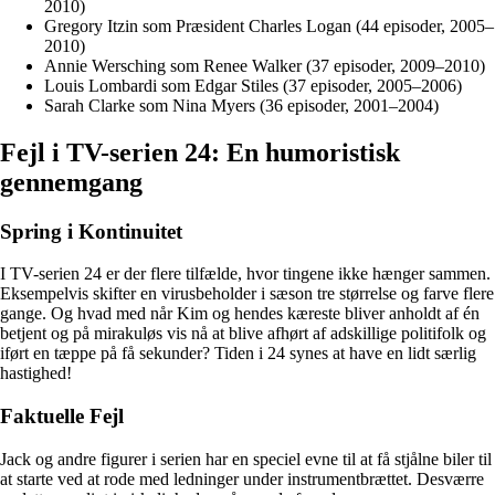
2010)
Gregory Itzin som Præsident Charles Logan (44 episoder, 2005–
2010)
Annie Wersching som Renee Walker (37 episoder, 2009–2010)
Louis Lombardi som Edgar Stiles (37 episoder, 2005–2006)
Sarah Clarke som Nina Myers (36 episoder, 2001–2004)
Fejl i TV-serien 24: En humoristisk
gennemgang
Spring i Kontinuitet
I TV-serien 24 er der flere tilfælde, hvor tingene ikke hænger sammen.
Eksempelvis skifter en virusbeholder i sæson tre størrelse og farve flere
gange. Og hvad med når Kim og hendes kæreste bliver anholdt af én
betjent og på mirakuløs vis nå at blive afhørt af adskillige politifolk og
iført en tæppe på få sekunder? Tiden i 24 synes at have en lidt særlig
hastighed!
Faktuelle Fejl
Jack og andre figurer i serien har en speciel evne til at få stjålne biler til
at starte ved at rode med ledninger under instrumentbrættet. Desværre