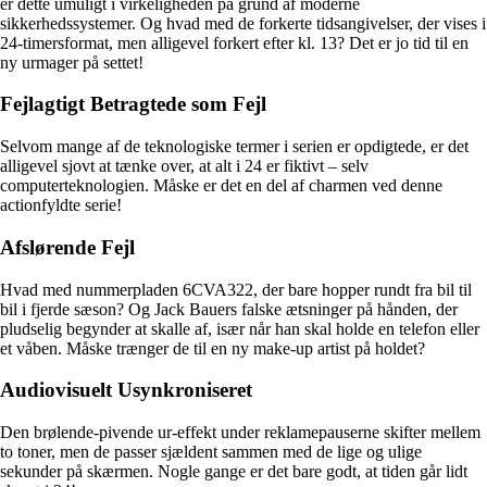
er dette umuligt i virkeligheden på grund af moderne
sikkerhedssystemer. Og hvad med de forkerte tidsangivelser, der vises i
24-timersformat, men alligevel forkert efter kl. 13? Det er jo tid til en
ny urmager på settet!
Fejlagtigt Betragtede som Fejl
Selvom mange af de teknologiske termer i serien er opdigtede, er det
alligevel sjovt at tænke over, at alt i 24 er fiktivt – selv
computerteknologien. Måske er det en del af charmen ved denne
actionfyldte serie!
Afslørende Fejl
Hvad med nummerpladen 6CVA322, der bare hopper rundt fra bil til
bil i fjerde sæson? Og Jack Bauers falske ætsninger på hånden, der
pludselig begynder at skalle af, især når han skal holde en telefon eller
et våben. Måske trænger de til en ny make-up artist på holdet?
Audiovisuelt Usynkroniseret
Den brølende-pivende ur-effekt under reklamepauserne skifter mellem
to toner, men de passer sjældent sammen med de lige og ulige
sekunder på skærmen. Nogle gange er det bare godt, at tiden går lidt