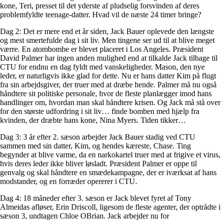
kone, Teri, presset til det yderste af pludselig forsvinden af deres
problemfyldte teenage-datter. Hvad vil de næste 24 timer bringe?
Dag 2: Det er mere end et år siden, Jack Bauer oplevede den længste
og mest smertefulde dag i sit liv. Men tingene ser ud til at blive meget
værre. En atombombe er blevet placeret i Los Angeles. Præsident
David Palmer har ingen anden mulighed end at tilkalde Jack tilbage til
CTU for endnu en dag fyldt med vanskeligheder. Mason, den nye
leder, er naturligvis ikke glad for dette. Nu er hans datter Kim på flugt
fra sin arbejdsgiver, der truer med at dræbe hende. Palmer må nu også
håndtere sit politiske personale, hvor de fleste planlægger imod hans
handlinger om, hvordan man skal håndtere krisen. Og Jack må stå over
for den største udfordring i sit liv… finde bomben med hjælp fra
kvinden, der dræbte hans kone, Nina Myers. Tiden tikker…
Dag 3: 3 år efter 2. sæson arbejder Jack Bauer stadig ved CTU
sammen med sin datter, Kim, og hendes kæreste, Chase. Ting
begynder at blive varme, da en narkokartel truer med at frigive et virus,
hvis deres leder ikke bliver løsladt. Præsident Palmer er oppe til
genvalg og skal håndtere en smædekampagne, der er iværksat af hans
modstander, og en forræder opererer i CTU.
Dag 4: 18 måneder efter 3. sæson er Jack blevet fyret af Tony
Almeidas afløser, Erin Driscoll, ligesom de fleste agenter, der optrådte i
sæson 3, undtagen Chloe OBrian. Jack arbejder nu for