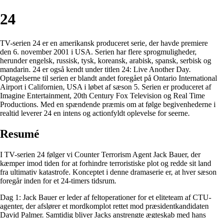
24
TV-serien 24 er en amerikansk produceret serie, der havde premiere
den 6. november 2001 i USA. Serien har flere sprogmuligheder,
herunder engelsk, russisk, tysk, koreansk, arabisk, spansk, serbisk og
mandarin. 24 er også kendt under titlen 24: Live Another Day.
Optagelserne til serien er blandt andet foregået på Ontario International
Airport i Californien, USA i løbet af sæson 5. Serien er produceret af
Imagine Entertainment, 20th Century Fox Television og Real Time
Productions. Med en spændende præmis om at følge begivenhederne i
realtid leverer 24 en intens og actionfyldt oplevelse for seerne.
Resumé
I TV-serien 24 følger vi Counter Terrorism Agent Jack Bauer, der
kæmper imod tiden for at forhindre terroristiske plot og redde sit land
fra ultimativ katastrofe. Konceptet i denne dramaserie er, at hver sæson
foregår inden for et 24-timers tidsrum.
Dag 1: Jack Bauer er leder af feltoperationer for et eliteteam af CTU-
agenter, der afslører et mordkomplot rettet mod præsidentkandidaten
David Palmer. Samtidig bliver Jacks anstrengte ægteskab med hans