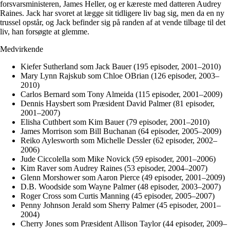
forsvarsministeren, James Heller, og er kæreste med datteren Audrey
Raines. Jack har svoret at lægge sit tidligere liv bag sig, men da en ny
trussel opstår, og Jack befinder sig på randen af at vende tilbage til det
liv, han forsøgte at glemme.
Medvirkende
Kiefer Sutherland som Jack Bauer (195 episoder, 2001–2010)
Mary Lynn Rajskub som Chloe OBrian (126 episoder, 2003–
2010)
Carlos Bernard som Tony Almeida (115 episoder, 2001–2009)
Dennis Haysbert som Præsident David Palmer (81 episoder,
2001–2007)
Elisha Cuthbert som Kim Bauer (79 episoder, 2001–2010)
James Morrison som Bill Buchanan (64 episoder, 2005–2009)
Reiko Aylesworth som Michelle Dessler (62 episoder, 2002–
2006)
Jude Ciccolella som Mike Novick (59 episoder, 2001–2006)
Kim Raver som Audrey Raines (53 episoder, 2004–2007)
Glenn Morshower som Aaron Pierce (49 episoder, 2001–2009)
D.B. Woodside som Wayne Palmer (48 episoder, 2003–2007)
Roger Cross som Curtis Manning (45 episoder, 2005–2007)
Penny Johnson Jerald som Sherry Palmer (45 episoder, 2001–
2004)
Cherry Jones som Præsident Allison Taylor (44 episoder, 2009–