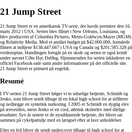
21 Jump Street
21 Jump Street er en amerikansk TV-serie, der havde premiere den 16.
marts 2012 i USA. Serien blev filmet i New Orleans, Louisiana, og
blev produceret af Columbia Pictures, Metro-Goldwyn-Mayer (MGM)
og Relativity Media. Med et anslået budget på $42.000.000, formåede
filmen at indtjene $138.447.667 i USA og Canada og $201.585.328 på
verdensplan. Handlingen foregår på en skole og serien er også kendt
under navnet Cớm Học Đường. Hjemmesiden for serien inkluderer en
officiel Facebook-side samt andre informationer på det officielle site.
21 Jump Street er primært på engelsk.
Resumé
I TV-serien 21 Jump Street følger vi to uduelige betjente, Schmidt og
Jenko, som bliver sendt tilbage til en lokal high school for at infiltrere
og nedlægge en syntetisk narkoring. I 2005 er Schmidt en dygtig elev
på æresrullen, mens Jenko er en cool, atletisk skoleelev med dårlige
resultater. Syv år senere er de nyuddannede betjente, der bliver sat
sammen på cykelpatrulje med en længsel efter at lave anholdelser.
Efter en fejl bliver de sendt undercover tilbage til high school for at