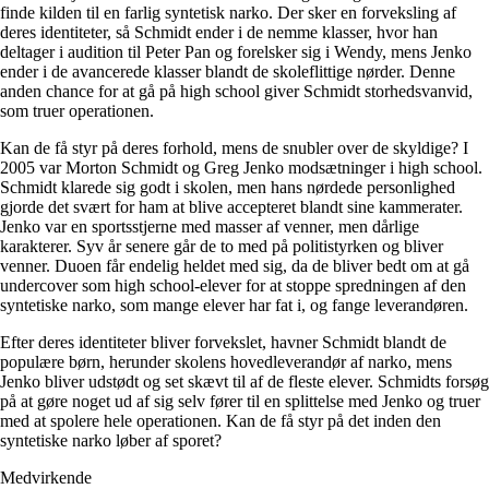
finde kilden til en farlig syntetisk narko. Der sker en forveksling af
deres identiteter, så Schmidt ender i de nemme klasser, hvor han
deltager i audition til Peter Pan og forelsker sig i Wendy, mens Jenko
ender i de avancerede klasser blandt de skoleflittige nørder. Denne
anden chance for at gå på high school giver Schmidt storhedsvanvid,
som truer operationen.
Kan de få styr på deres forhold, mens de snubler over de skyldige? I
2005 var Morton Schmidt og Greg Jenko modsætninger i high school.
Schmidt klarede sig godt i skolen, men hans nørdede personlighed
gjorde det svært for ham at blive accepteret blandt sine kammerater.
Jenko var en sportsstjerne med masser af venner, men dårlige
karakterer. Syv år senere går de to med på politistyrken og bliver
venner. Duoen får endelig heldet med sig, da de bliver bedt om at gå
undercover som high school-elever for at stoppe spredningen af den
syntetiske narko, som mange elever har fat i, og fange leverandøren.
Efter deres identiteter bliver forvekslet, havner Schmidt blandt de
populære børn, herunder skolens hovedleverandør af narko, mens
Jenko bliver udstødt og set skævt til af de fleste elever. Schmidts forsøg
på at gøre noget ud af sig selv fører til en splittelse med Jenko og truer
med at spolere hele operationen. Kan de få styr på det inden den
syntetiske narko løber af sporet?
Medvirkende