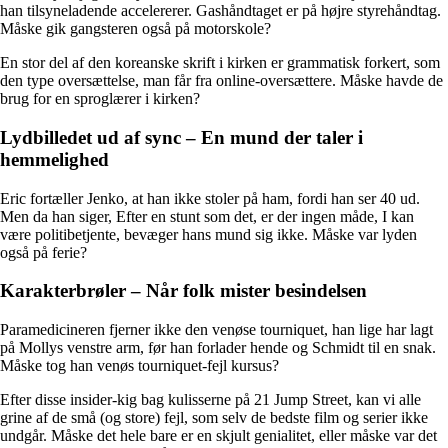
han tilsyneladende accelererer. Gashåndtaget er på højre styrehåndtag.
Måske gik gangsteren også på motorskole?
En stor del af den koreanske skrift i kirken er grammatisk forkert, som
den type oversættelse, man får fra online-oversættere. Måske havde de
brug for en sproglærer i kirken?
Lydbilledet ud af sync – En mund der taler i
hemmelighed
Eric fortæller Jenko, at han ikke stoler på ham, fordi han ser 40 ud.
Men da han siger, Efter en stunt som det, er der ingen måde, I kan
være politibetjente, bevæger hans mund sig ikke. Måske var lyden
også på ferie?
Karakterbrøler – Når folk mister besindelsen
Paramedicineren fjerner ikke den venøse tourniquet, han lige har lagt
på Mollys venstre arm, før han forlader hende og Schmidt til en snak.
Måske tog han venøs tourniquet-fejl kursus?
Efter disse insider-kig bag kulisserne på 21 Jump Street, kan vi alle
grine af de små (og store) fejl, som selv de bedste film og serier ikke
undgår. Måske det hele bare er en skjult genialitet, eller måske var det