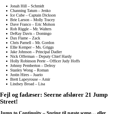
Jonah Hill – Schmidt
Channing Tatum – Jenko
Ice Cube – Captain Dickson
Brie Larson – Molly Tracey
Dave Franco – Eric Molson
Rob Riggle – Mr. Walters
DeRay Davis – Domingo
Dax Flame – Zack
Chris Parnell – Mr. Gordon
Ellie Kemper – Ms. Griggs
Jake Johnson – Principal Dadier
Nick Offerman – Deputy Chief Hardy
Holly Robinson Peete – Officer Judy Hoffs
Johnny Pemberton – Delroy
Stanley Wong – Roman
Justin Hires – Juario
Brett Lapeyrouse – Amir
Lindsey Broad – Lisa
Fejl og fadæser: Seerne afslører 21 Jump
Street!
Jump to Continuity – Spring til næste scene… eller