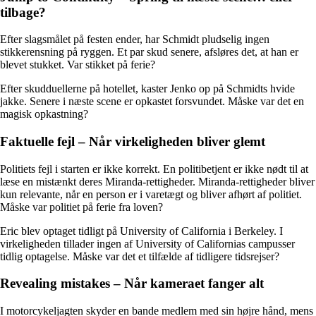
tilbage?
Efter slagsmålet på festen ender, har Schmidt pludselig ingen
stikkerensning på ryggen. Et par skud senere, afsløres det, at han er
blevet stukket. Var stikket på ferie?
Efter skudduellerne på hotellet, kaster Jenko op på Schmidts hvide
jakke. Senere i næste scene er opkastet forsvundet. Måske var det en
magisk opkastning?
Faktuelle fejl – Når virkeligheden bliver glemt
Politiets fejl i starten er ikke korrekt. En politibetjent er ikke nødt til at
læse en mistænkt deres Miranda-rettigheder. Miranda-rettigheder bliver
kun relevante, når en person er i varetægt og bliver afhørt af politiet.
Måske var politiet på ferie fra loven?
Eric blev optaget tidligt på University of California i Berkeley. I
virkeligheden tillader ingen af University of Californias campusser
tidlig optagelse. Måske var det et tilfælde af tidligere tidsrejser?
Revealing mistakes – Når kameraet fanger alt
I motorcykeljagten skyder en bande medlem med sin højre hånd, mens