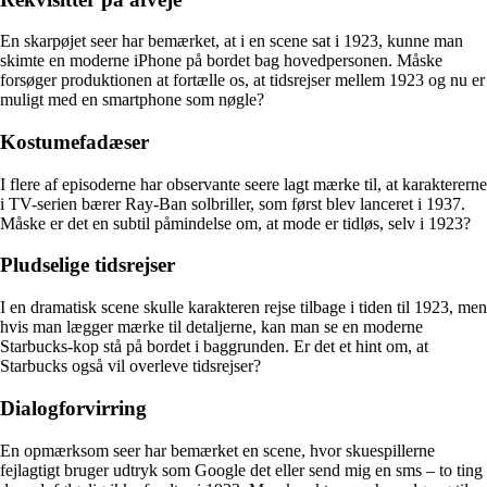
En skarpøjet seer har bemærket, at i en scene sat i 1923, kunne man
skimte en moderne iPhone på bordet bag hovedpersonen. Måske
forsøger produktionen at fortælle os, at tidsrejser mellem 1923 og nu er
muligt med en smartphone som nøgle?
Kostumefadæser
I flere af episoderne har observante seere lagt mærke til, at karaktererne
i TV-serien bærer Ray-Ban solbriller, som først blev lanceret i 1937.
Måske er det en subtil påmindelse om, at mode er tidløs, selv i 1923?
Pludselige tidsrejser
I en dramatisk scene skulle karakteren rejse tilbage i tiden til 1923, men
hvis man lægger mærke til detaljerne, kan man se en moderne
Starbucks-kop stå på bordet i baggrunden. Er det et hint om, at
Starbucks også vil overleve tidsrejser?
Dialogforvirring
En opmærksom seer har bemærket en scene, hvor skuespillerne
fejlagtigt bruger udtryk som Google det eller send mig en sms – to ting