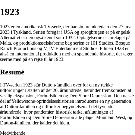
1923
1923 er en amerikansk TV-serie, der har sin premieredato den 27. maj
2023 i Tyskland. Serien foregår i USA og sprogbrugen er på engelsk.
Alternativt er den også kendt som 1932. Optagelserne er foretaget på
Malta, og produktionsselskaberne bag serien er 101 Studios, Bosque
Ranch Productions og MTV Entertainment Studios. Filmen 1923 er
altså en international produktion med en spændende historie, der tager
seerne med på en rejse til år 1923.
Resumé
I TV-serien 1923 står Dutton-familien over for en ny række
udfordringer i starten af det 20. århundrede, herunder fremkomsten af
vestlig ekspansion, Forbudstiden og Den Store Depression. Den næste
del af Yellowstone-oprindelseshistorien introducerer en ny generation
af Dutton-familien og udforsker begyndelsen af det tyvende
århundrede, hvor pandemier, historisk tørke, afslutningen af
Forbudstiden og Den Store Depression alle plager Mountain West, og
Dutton-familien, der kalder det hjem.
Medvirkende