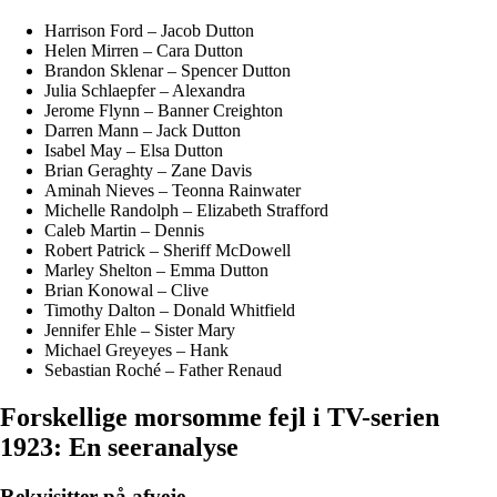
Harrison Ford – Jacob Dutton
Helen Mirren – Cara Dutton
Brandon Sklenar – Spencer Dutton
Julia Schlaepfer – Alexandra
Jerome Flynn – Banner Creighton
Darren Mann – Jack Dutton
Isabel May – Elsa Dutton
Brian Geraghty – Zane Davis
Aminah Nieves – Teonna Rainwater
Michelle Randolph – Elizabeth Strafford
Caleb Martin – Dennis
Robert Patrick – Sheriff McDowell
Marley Shelton – Emma Dutton
Brian Konowal – Clive
Timothy Dalton – Donald Whitfield
Jennifer Ehle – Sister Mary
Michael Greyeyes – Hank
Sebastian Roché – Father Renaud
Forskellige morsomme fejl i TV-serien
1923: En seeranalyse
Rekvisitter på afveje